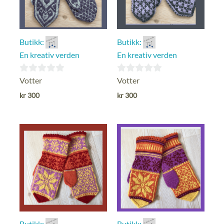
Butikk:
Butikk:
En kreativ verden
En kreativ verden
0
0
Votter
Votter
ut
ut
kr
300
kr
300
av
av
5
5
Butikk:
Butikk: