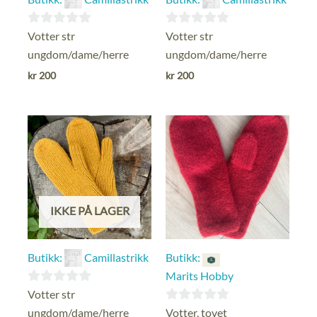
0
0
Votter str
Votter str
ut
ut
ungdom/dame/herre
ungdom/dame/herre
av
av
kr
200
kr
200
5
5
IKKE PÅ LAGER
Butikk:
Camillastrikk
Butikk:
Marits Hobby
0
Votter str
ut
0
ungdom/dame/herre
Votter, tovet