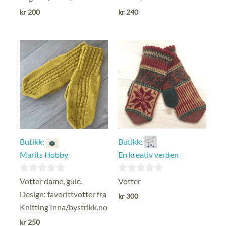
av
ut
kr
200
kr
240
5
av
5
Butikk:
Butikk:
Marits Hobby
En kreativ verden
0
0
Votter dame, gule.
Votter
ut
ut
Design: favorittvotter fra
kr
300
av
av
Knitting Inna/bystrikk.no
5
5
kr
250