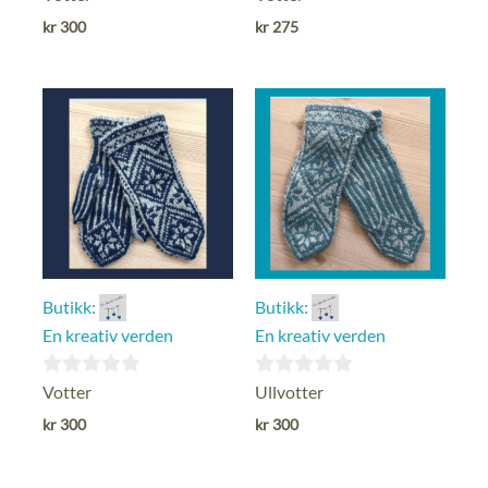
ut
ut
kr
300
kr
275
av
av
5
5
Butikk:
Butikk:
En kreativ verden
En kreativ verden
0
0
Votter
Ullvotter
ut
ut
kr
300
kr
300
av
av
5
5