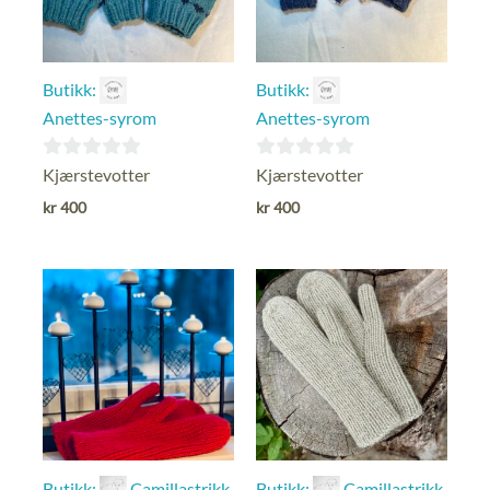
Butikk:
Butikk:
Anettes-syrom
Anettes-syrom
0
0
Kjærstevotter
Kjærstevotter
ut
ut
kr
400
kr
400
av
av
5
5
Butikk:
Camillastrikk
Butikk:
Camillastrikk