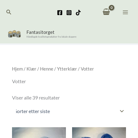
Hopp
Søk
rett
til
innholdet
Fantasitorget
Håndlagde kvalitetsprodukter fra lokale skapere
Hjem
/
Klær
/
Henne
/
Ytterklær
/ Votter
Votter
Sortert
Viser alle 39 resultater
etter
nyeste