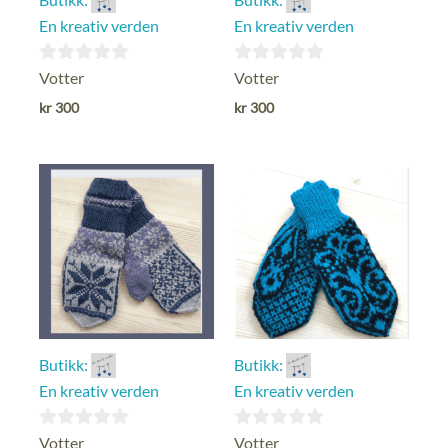
En kreativ verden
En kreativ verden
0
0
Votter
Votter
ut
ut
kr
300
kr
300
av
av
5
5
Butikk:
Butikk:
En kreativ verden
En kreativ verden
0
0
Votter
Votter