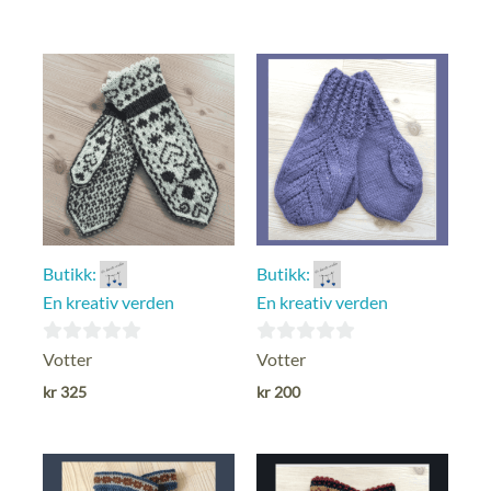
Butikk:
Butikk:
En kreativ verden
En kreativ verden
0
0
Votter
Votter
ut
ut
kr
325
kr
200
av
av
5
5