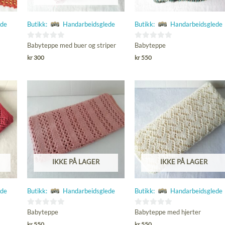
ede
Butikk:
Handarbeidsglede
Butikk:
Handarbeidsglede
0
0
Babyteppe med buer og striper
Babyteppe
ut
ut
kr
300
kr
550
av
av
5
5
IKKE PÅ LAGER
IKKE PÅ LAGER
ede
Butikk:
Handarbeidsglede
Butikk:
Handarbeidsglede
0
0
Babyteppe
Babyteppe med hjerter
ut
ut
kr
550
kr
550