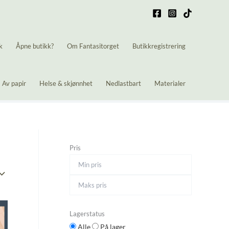
k
Åpne butikk?
Om Fantasitorget
Butikkregistrering
Av papir
Helse & skjønnhet
Nedlastbart
Materialer
Pris
Lagerstatus
Alle
På lager