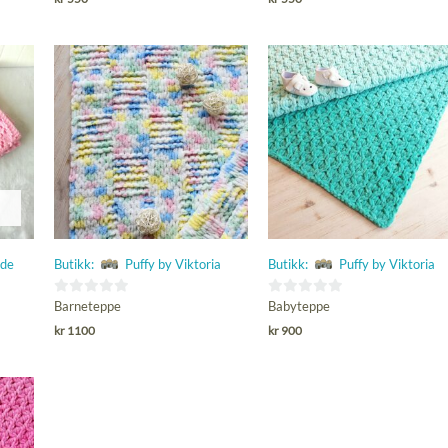
av
av
5
5
ede
Butikk:
Puffy by Viktoria
Butikk:
Puffy by Viktoria
0
0
Barneteppe
Babyteppe
ut
ut
kr
1100
kr
900
av
av
5
5