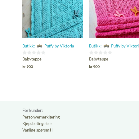
Butikk:
Puffy by Viktoria
Butikk:
Puffy by Viktor
0
0
Babyteppe
Babyteppe
ut
ut
kr
900
kr
900
av
av
5
5
For kunder:
Personvernerklæring
Kjøpsbetingelser
Vanlige spørsmål