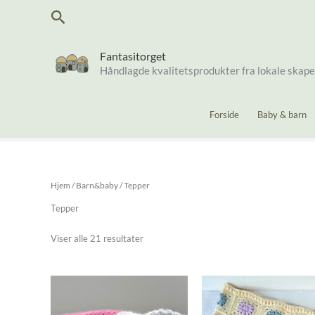
Hopp
Søk
rett
til
innholdet
Fantasitorget
Håndlagde kvalitetsprodukter fra lokale skap
Forside
Baby & barn
Hjem
/
Barn&baby
/ Tepper
Tepper
Sortert
Viser alle 21 resultater
etter
nyeste