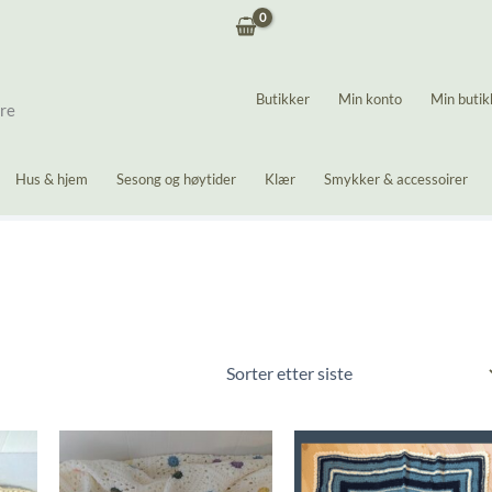
Butikker
Min konto
Min butik
ere
Hus & hjem
Sesong og høytider
Klær
Smykker & accessoirer