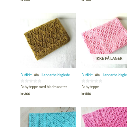
av
av
5
5
IKKE PÅ LAGER
Butikk:
Handarbeidsglede
Butikk:
Handarbeidsgl
0
0
Babyteppe med bladmønster
Babyteppe
ut
ut
kr
300
kr
550
av
av
5
5