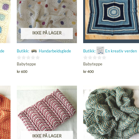
IKKE PÅ LAGER
ede
Butikk:
Handarbeidsglede
Butikk:
En kreativ verden
0
0
Babyteppe
Babyteppe
ut
ut
kr
600
kr
400
av
av
5
5
IKKE PÅ LAGER