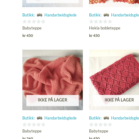
Butikk:
Handarbeidsglede
Butikk:
Handarbeidsgl
0
0
Babyteppe
Hekla bobleteppe
ut
ut
kr
450
kr
450
av
av
5
5
IKKE PÅ LAGER
IKKE PÅ LAGER
Butikk:
Handarbeidsglede
Butikk:
Handarbeidsgl
0
0
Babyteppe
Babyteppe
ut
ut
kr
260
kr
450