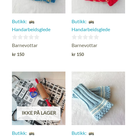
Butikk:
Butikk:
Handarbeidsglede
Handarbeidsglede
0
0
Barnevottar
Barnevottar
ut
ut
kr
150
kr
150
av
av
5
5
IKKE PÅ LAGER
Butikk:
Butikk: