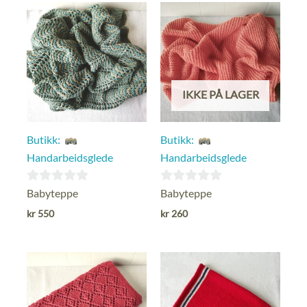
IKKE PÅ LAGER
Butikk:
Butikk:
Handarbeidsglede
Handarbeidsglede
0
0
Babyteppe
Babyteppe
ut
ut
kr
550
kr
260
av
av
5
5