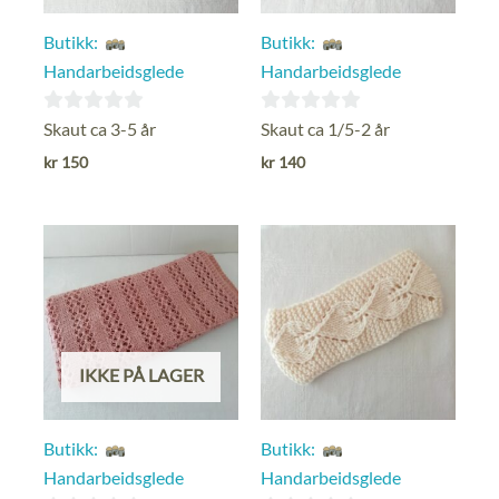
Butikk:
Butikk:
Handarbeidsglede
Handarbeidsglede
0
0
Skaut ca 3-5 år
Skaut ca 1/5-2 år
ut
ut
kr
150
kr
140
av
av
5
5
IKKE PÅ LAGER
Butikk:
Butikk:
Handarbeidsglede
Handarbeidsglede