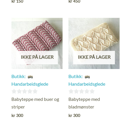
kr
150
kr
450
av
av
5
5
IKKE PÅ LAGER
IKKE PÅ LAGER
Butikk:
Butikk:
Handarbeidsglede
Handarbeidsglede
0
0
Babyteppe med buer og
Babyteppe med
ut
ut
striper
bladmønster
av
av
kr
300
kr
300
5
5