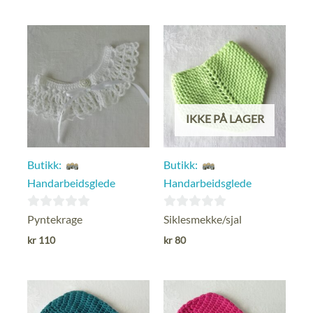
5
5
IKKE PÅ LAGER
Butikk:
Butikk:
Handarbeidsglede
Handarbeidsglede
0
0
Pyntekrage
Siklesmekke/sjal
ut
ut
kr
110
kr
80
av
av
5
5