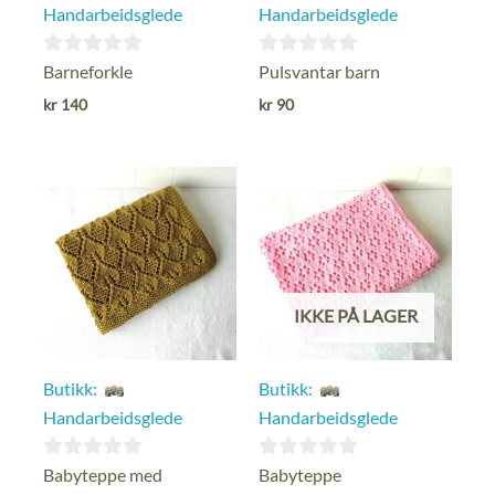
Handarbeidsglede
Handarbeidsglede
0
0
Barneforkle
Pulsvantar barn
ut
ut
kr
140
kr
90
av
av
5
5
IKKE PÅ LAGER
Butikk:
Butikk:
Handarbeidsglede
Handarbeidsglede
0
0
Babyteppe med
Babyteppe