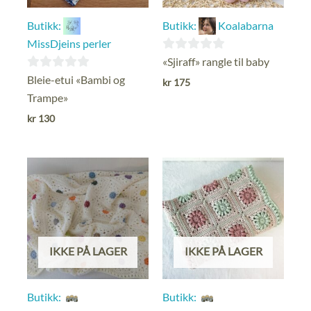
Butikk:
Butikk:
Koalabarna
MissDjeins perler
0
«Sjiraff» rangle til baby
ut
0
Bleie-etui «Bambi og
kr
175
av
ut
Trampe»
5
av
kr
130
5
IKKE PÅ LAGER
IKKE PÅ LAGER
Butikk:
Butikk: