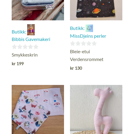
Butikk:
Butikk:
MissDjeins perler
Bibbis Gavemakeri
0
Bleie-etui
0
Smykkeskrin
ut
Verdensrommet
ut
kr
199
av
kr
130
av
5
5