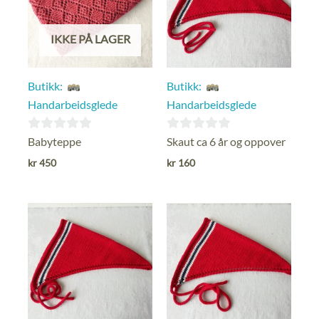
IKKE PÅ LAGER
Butikk:
Butikk:
Handarbeidsglede
Handarbeidsglede
0
0
Babyteppe
Skaut ca 6 år og oppover
ut
ut
kr
450
kr
160
av
av
5
5