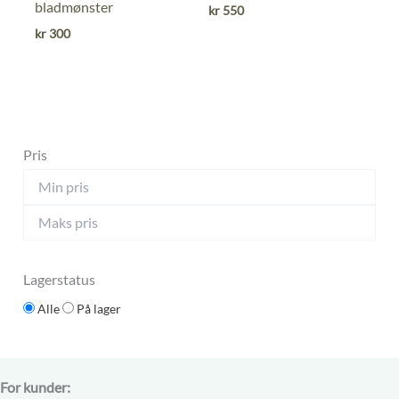
ut
ut
bladmønster
kr
550
av
av
kr
300
5
5
Pris
Lagerstatus
Alle
På lager
For kunder: