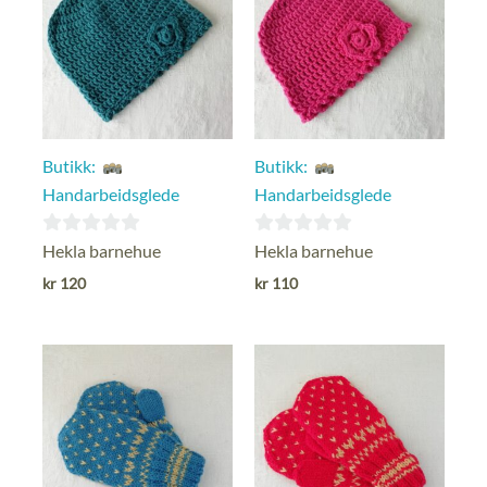
Butikk:
Butikk:
Handarbeidsglede
Handarbeidsglede
0
0
Hekla barnehue
Hekla barnehue
ut
ut
kr
120
kr
110
av
av
5
5