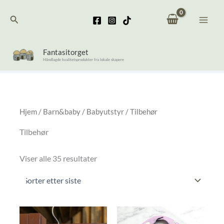
Hopp
Søk
rett
til
innholdet
Fantasitorget
Håndlagde kvalitetsprodukter fra lokale skapere
Hjem
/
Barn&baby
/
Babyutstyr
/ Tilbehør
Tilbehør
Sortert
Viser alle 35 resultater
etter
nyeste