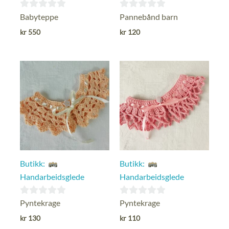
0
0
Babyteppe
Pannebånd barn
ut
ut
kr
550
kr
120
av
av
5
5
Butikk:
Butikk:
Handarbeidsglede
Handarbeidsglede
0
0
Pyntekrage
Pyntekrage
ut
ut
kr
130
kr
110
av
av