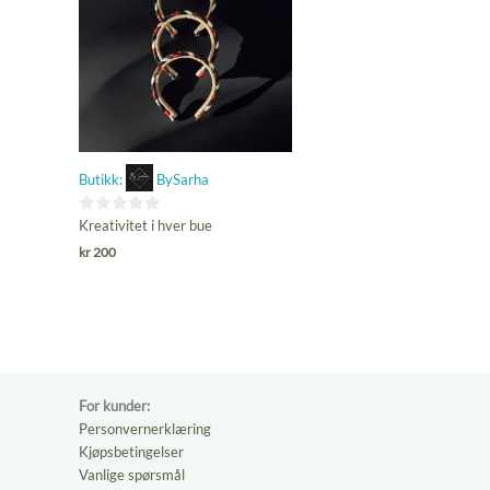
Butikk:
BySarha
0
Kreativitet i hver bue
ut
kr
200
av
5
For kunder:
Personvernerklæring
Kjøpsbetingelser
Vanlige spørsmål