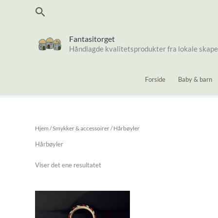
Hopp
Søk
rett
til
innholdet
Fantasitorget
Håndlagde kvalitetsprodukter fra lokale skap
Forside
Baby & barn
Hjem
/
Smykker & accessoirer
/ Hårbøyler
Hårbøyler
Viser det ene resultatet