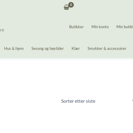
Butikker
Min konto
Min butik
ere
Hus & hjem
Sesong og høytider
Klær
Smykker & accessoirer