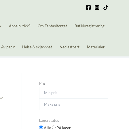
k
Åpne butikk?
Om Fantasitorget
Butikkregistrering
Av papir
Helse & skjønnhet
Nedlastbart
Materialer
Pris
Lagerstatus
Alle
På lager