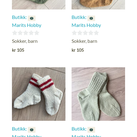
Butikk:
Butikk:
Marits Hobby
Marits Hobby
0
0
Sokker, barn
Sokker, barn
ut
ut
kr
105
kr
105
av
av
5
5
Butikk:
Butikk:
Marits Hobby
Marits Hobby