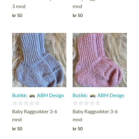
ut
ut
3 mnd
mnd
av
av
kr
50
kr
50
5
5
Butikk:
ABM Design
Butikk:
ABM Design
0
0
Baby Raggsokker 3-6
Baby Raggsokker 3-6
ut
ut
mnd
mnd
av
av
kr
50
kr
50
5
5