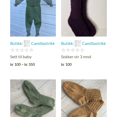
Butikk:
Camillastrikk
Butikk:
Camillastrikk
0
0
Sett til baby
Sokker str 3 mnd
ut
ut
Prisområde:
kr
100
–
kr
350
kr
100
kr 100
av
av
til
5
5
kr 350