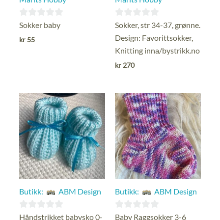
0
0
Sokker baby
Sokker, str 34-37, grønne.
ut
ut
Design: Favorittsokker,
kr
55
av
av
Knitting inna/bystrikk.no
5
5
kr
270
Butikk:
ABM Design
Butikk:
ABM Design
0
0
Håndstrikket babysko 0-
Baby Raggsokker 3-6