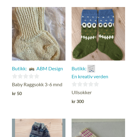
Butikk:
ABM Design
Butikk:
En kreativ verden
0
Baby Raggsokk 3-6 mnd
ut
0
Ullsokker
kr
50
av
ut
kr
300
5
av
5