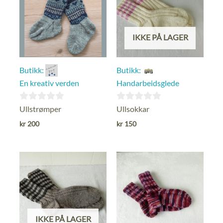
IKKE PÅ LAGER
Butikk:
Butikk:
En kreativ verden
Handarbeidsglede
0
0
Ullstrømper
Ullsokkar
ut
ut
kr
200
kr
150
av
av
5
5
IKKE PÅ LAGER