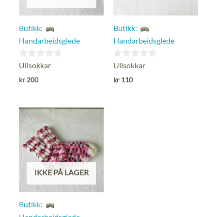
Butikk:
Butikk:
Handarbeidsglede
Handarbeidsglede
0
0
Ullsokkar
Ullsokkar
ut
ut
kr
200
kr
110
av
av
5
5
IKKE PÅ LAGER
Butikk:
Handarbeidsglede