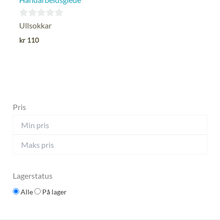
0
Ullsokkar
ut
kr
110
av
5
Pris
Lagerstatus
Alle
På lager