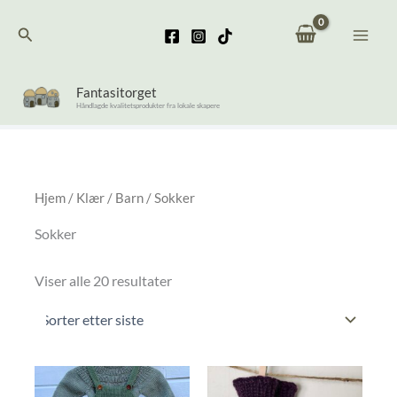
Hopp
Søk
rett
til
innholdet
Fantasitorget
Håndlagde kvalitetsprodukter fra lokale skapere
Hjem
/
Klær
/
Barn
/ Sokker
Sokker
Sortert
Viser alle 20 resultater
etter
nyeste