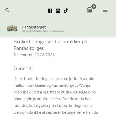
Hopp
Søk
rett
til
innholdet
Fantasitorget
Håndlagde kvalitetsprodukter fra lokale skapere
Brukerbetingelser for butikker på
Fantasitorget
Sist endret: 10.06.2026
Generelt
Disse brukerbetingelsene er en juridisk avtale
mellom butikkeier og Fantasitorget v/Vanja
Morisbak. Ved å registrere butikk og selge dine
håndlagde produkter, bekrefter du at du har
forstått, lest og akseptert disse betingelsene.
Dersom du ikke aksepterer betingelsene, kan du