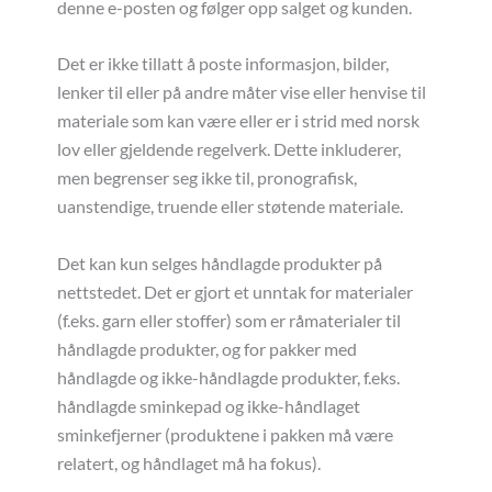
denne e-posten og følger opp salget og kunden.
Det er ikke tillatt å poste informasjon, bilder,
lenker til eller på andre måter vise eller henvise til
materiale som kan være eller er i strid med norsk
lov eller gjeldende regelverk. Dette inkluderer,
men begrenser seg ikke til, pronografisk,
uanstendige, truende eller støtende materiale.
Det kan kun selges håndlagde produkter på
nettstedet. Det er gjort et unntak for materialer
(f.eks. garn eller stoffer) som er råmaterialer til
håndlagde produkter, og for pakker med
håndlagde og ikke-håndlagde produkter, f.eks.
håndlagde sminkepad og ikke-håndlaget
sminkefjerner (produktene i pakken må være
relatert, og håndlaget må ha fokus).