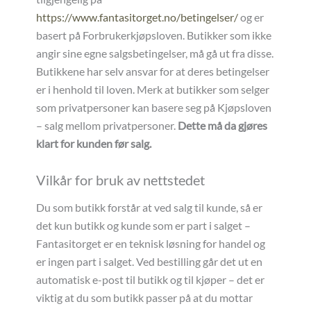
https://www.fantasitorget.no/betingelser/
og er
basert på Forbrukerkjøpsloven. Butikker som ikke
angir sine egne salgsbetingelser, må gå ut fra disse.
Butikkene har selv ansvar for at deres betingelser
er i henhold til loven. Merk at butikker som selger
som privatpersoner kan basere seg på Kjøpsloven
– salg mellom privatpersoner.
Dette må da gjøres
klart for kunden før salg.
Vilkår for bruk av nettstedet
Du som butikk forstår at ved salg til kunde, så er
det kun butikk og kunde som er part i salget –
Fantasitorget er en teknisk løsning for handel og
er ingen part i salget. Ved bestilling går det ut en
automatisk e-post til butikk og til kjøper – det er
viktig at du som butikk passer på at du mottar