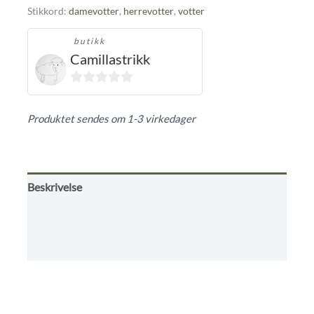
Stikkord:
damevotter
,
herrevotter
,
votter
butikk
Camillastrikk
0
ut
Produktet sendes om 1-3 virkedager
av
5
Beskrivelse
Omtaler (0)
Kjøpsbetingelser