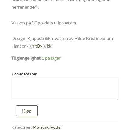
herrehender).
Vaskes på 30 graders ullprogram.
Design: Kjappstrikka-votten av Hilde Kristin Solum
Hansen/
KnitByKikki
Tilgjengelighet
1 på lager
Kommentarer
Votter
Kjøp
str
ungdom/dame/herre
antall
Kategorier:
Morsdag
,
Votter