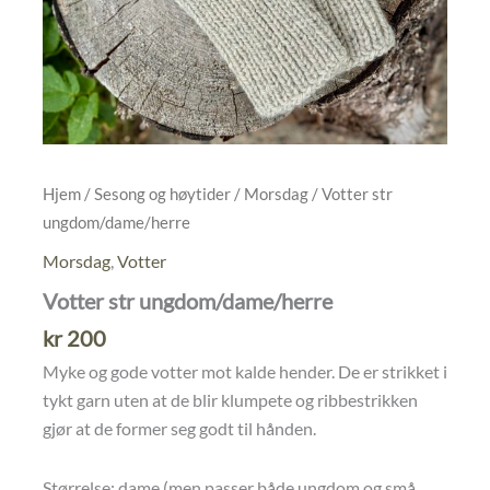
Hjem
/
Sesong og høytider
/
Morsdag
/ Votter str
ungdom/dame/herre
Morsdag
,
Votter
Votter str ungdom/dame/herre
kr
200
Myke og gode votter mot kalde hender. De er strikket i
tykt garn uten at de blir klumpete og ribbestrikken
gjør at de former seg godt til hånden.
Størrelse: dame (men passer både ungdom og små