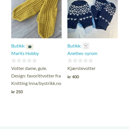
Butikk:
Butikk:
Marits Hobby
Anettes-syrom
0
0
Votter dame, gule.
Kjærstevotter
ut
ut
Design: favorittvotter fra
kr
400
av
av
Knitting Inna/bystrikk.no
5
5
kr
250