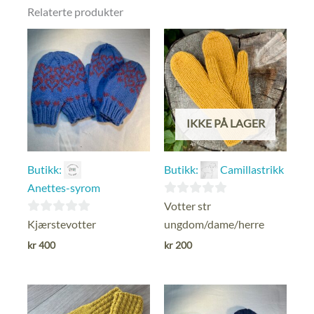
Relaterte produkter
IKKE PÅ LAGER
Butikk:
Butikk:
Camillastrikk
Anettes-syrom
0
Votter str
ut
0
Kjærstevotter
ungdom/dame/herre
av
ut
kr
400
kr
200
5
av
5