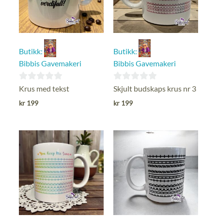
Butikk:
Butikk:
Bibbis Gavemakeri
Bibbis Gavemakeri
0
0
Krus med tekst
Skjult budskaps krus nr 3
ut
ut
kr
199
kr
199
av
av
5
5