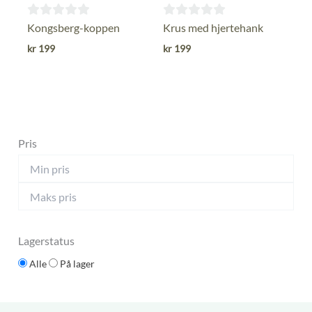
0
0
Kongsberg-koppen
Krus med hjertehank
ut
ut
kr
199
kr
199
av
av
5
5
Pris
Lagerstatus
Alle
På lager