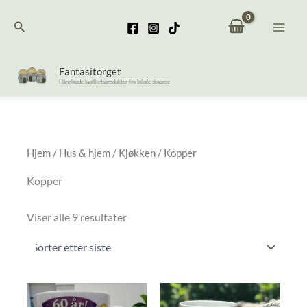
Hopp
Søk
rett
til
innholdet
Fantasitorget
Håndlagde kvalitetsprodukter fra lokale skapere
Hjem
/
Hus & hjem
/
Kjøkken
/ Kopper
Kopper
Sortert
Viser alle 9 resultater
etter
nyeste