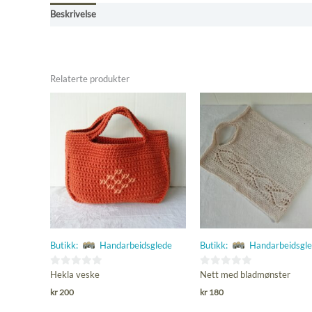
Beskrivelse
Omtaler (0)
Kjøpsbetingelser
Relaterte produkter
Butikk:
Handarbeidsglede
Butikk:
Handarbeidsgl
0
0
Hekla veske
Nett med bladmønster
ut
ut
kr
200
kr
180
av
av