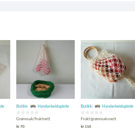
ede
Butikk:
Handarbeidsglede
Butikk:
Handarbeidsglede
0
0
Grønnsak/fruktnett
Frukt/grønnsaksnett
ut
ut
kr
70
kr
110
av
av