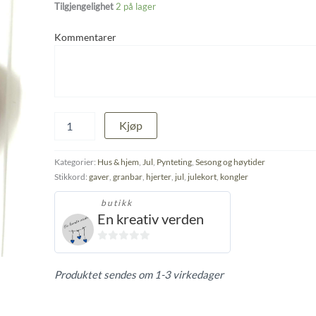
Tilgjengelighet
2 på lager
Kommentarer
Stort
Kjøp
hjerte
antall
Kategorier:
Hus & hjem
,
Jul
,
Pynteting
,
Sesong og høytider
Stikkord:
gaver
,
granbar
,
hjerter
,
jul
,
julekort
,
kongler
butikk
En kreativ verden
0
ut
Produktet sendes om 1-3 virkedager
av
5