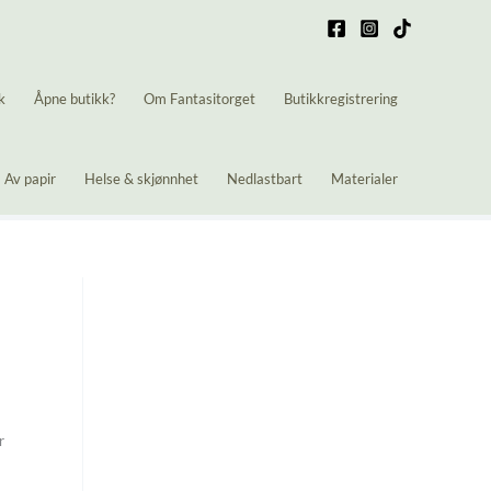
k
Åpne butikk?
Om Fantasitorget
Butikkregistrering
Av papir
Helse & skjønnhet
Nedlastbart
Materialer
r