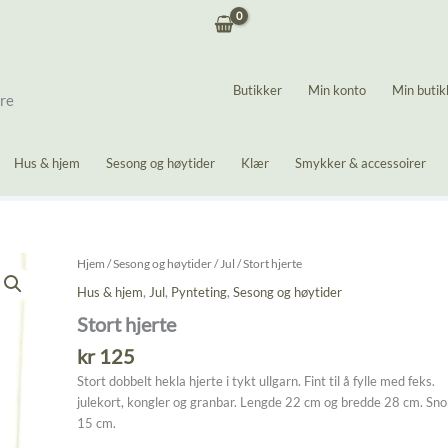
Butikker
Min konto
Min butik
ere
Hus & hjem
Sesong og høytider
Klær
Smykker & accessoirer
Hjem
/
Sesong og høytider
/
Jul
/ Stort hjerte
Hus & hjem
,
Jul
,
Pynteting
,
Sesong og høytider
Stort hjerte
kr
125
Stort dobbelt hekla hjerte i tykt ullgarn. Fint til å fylle med feks.
julekort, kongler og granbar. Lengde 22 cm og bredde 28 cm. Sno
15 cm.