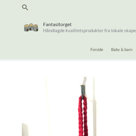
Hopp
Søk
rett
til
innholdet
Fantasitorget
Håndlagde kvalitetsprodukter fra lokale skap
Forside
Baby & barn