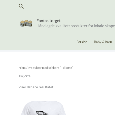
Hopp
Søk
rett
til
innholdet
Fantasitorget
Håndlagde kvalitetsprodukter fra lokale skap
Forside
Baby & barn
Hjem
/ Produkter med stikkord “Tskjorte”
Tskjorte
Viser det ene resultatet