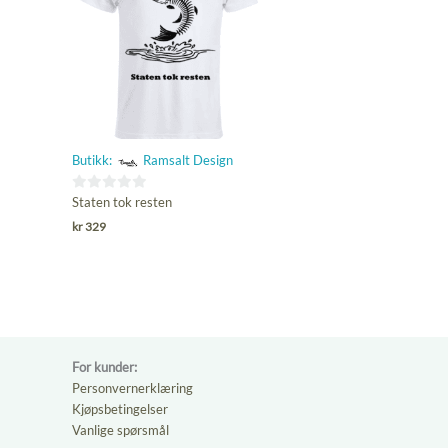
Butikk:
Ramsalt Design
0
Staten tok resten
ut
kr
329
av
5
For kunder:
Personvernerklæring
Kjøpsbetingelser
Vanlige spørsmål