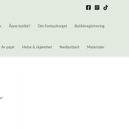
k
Åpne butikk?
Om Fantasitorget
Butikkregistrering
Av papir
Helse & skjønnhet
Nedlastbart
Materialer