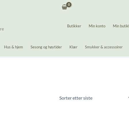
Butikker
Min konto
Min butik
ere
Hus & hjem
Sesong og høytider
Klær
Smykker & accessoirer