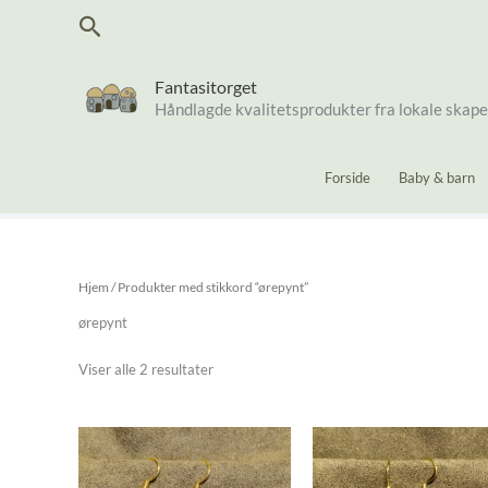
Hopp
Søk
rett
til
innholdet
Fantasitorget
Håndlagde kvalitetsprodukter fra lokale skap
Forside
Baby & barn
Hjem
/ Produkter med stikkord “ørepynt”
ørepynt
Sortert
Viser alle 2 resultater
etter
nyeste