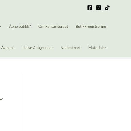
k
Åpne butikk?
Om Fantasitorget
Butikkregistrering
Av papir
Helse & skjønnhet
Nedlastbart
Materialer