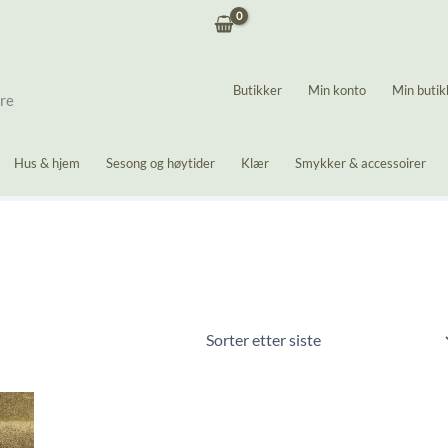
Butikker
Min konto
Min butik
ere
Hus & hjem
Sesong og høytider
Klær
Smykker & accessoirer