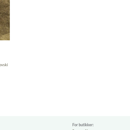
ovski
For butikker: