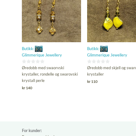
Butikk:
Butikk:
Glimmerique Jewellery
Glimmerique Jewellery
0
0
Øredobb med swaorvski
Øredobb med skjell og swar
ut
ut
krystaller, rondelle og swarovski
krystaller
av
av
krystall perle
kr
110
5
5
kr
140
For kunder: