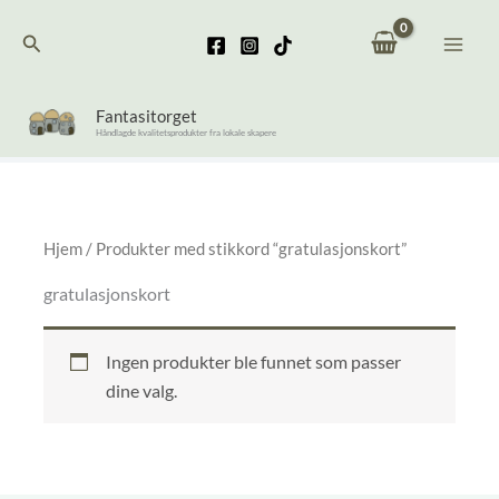
Hopp
Søk
rett
til
innholdet
Fantasitorget
Håndlagde kvalitetsprodukter fra lokale skapere
Hjem
/ Produkter med stikkord “gratulasjonskort”
gratulasjonskort
Ingen produkter ble funnet som passer
dine valg.