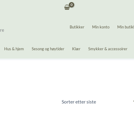
Butikker
Min konto
Min butik
ere
Hus & hjem
Sesong og høytider
Klær
Smykker & accessoirer