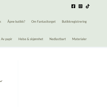
k
Åpne butikk?
Om Fantasitorget
Butikkregistrering
Av papir
Helse & skjønnhet
Nedlastbart
Materialer