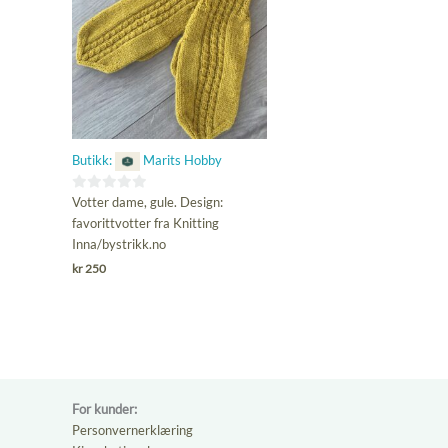
Butikk:
Marits Hobby
0
Votter dame, gule. Design:
ut
favorittvotter fra Knitting
av
Inna/bystrikk.no
5
kr
250
For kunder:
Personvernerklæring