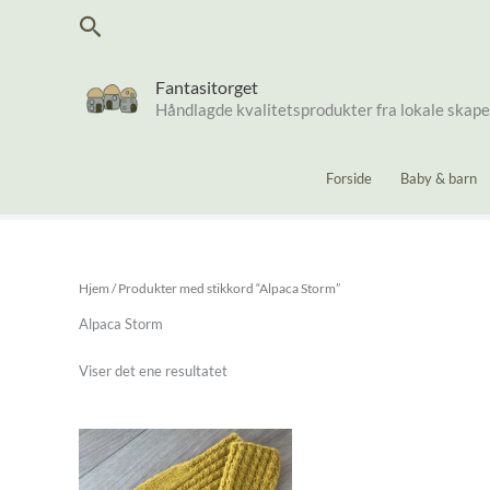
Hopp
Søk
rett
til
innholdet
Fantasitorget
Håndlagde kvalitetsprodukter fra lokale skap
Forside
Baby & barn
Hjem
/ Produkter med stikkord “Alpaca Storm”
Alpaca Storm
Viser det ene resultatet