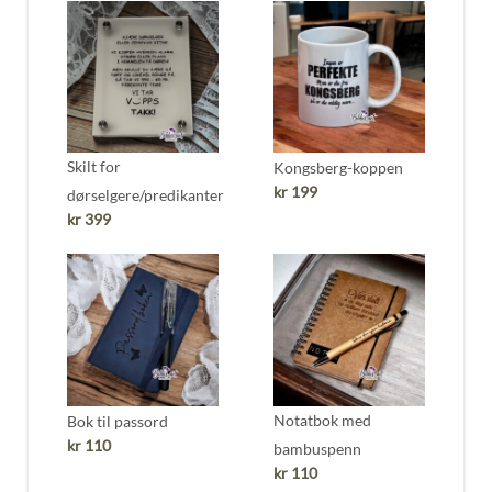
Skilt for
Kongsberg-koppen
kr
199
dørselgere/predikanter
kr
399
Notatbok med
Bok til passord
kr
110
bambuspenn
kr
110