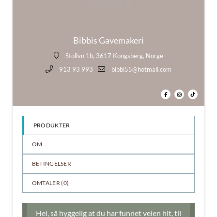
0
ut
Bibbis Gavemakeri
av
5
Stollvn 1b, 3617 Kongsberg, Norge
913 93 993
bibbi55@hotmail.com
PRODUKTER
OM
BETINGELSER
OMTALER (
0
)
Hei, så hyggelig at du har funnet veien hit, til