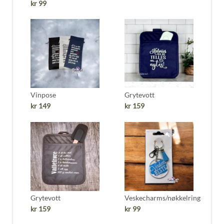
kr
99
Vinpose
Grytevott
kr
149
kr
159
Grytevott
Veskecharms/nøkkelring
kr
159
kr
99