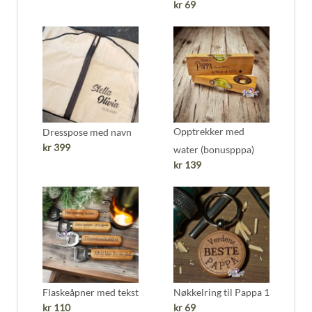
kr
69
Opptrekker med
Dresspose med navn
kr
399
water (bonuspppa)
kr
139
Flaskeåpner med tekst
Nøkkelring til Pappa 1
kr
110
kr
69