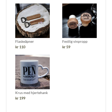
Flaskeåpner
Festlig vinpropp
kr
110
kr
59
Krus med hjertehank
kr
199