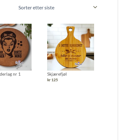
derlag nr 1
Skjærefjøl
kr
125