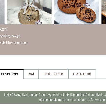
keri
ongsberg, Norge
bibbi55@hotmail.com
OM
BETINGELSER
OMTALER (
0
)
PRODUKTER
Hei, så hyggelig at du har funnet veien hit, til min lille butikk. Beklageligvis 
gjerne handle men det vil ta lenger tid før varene