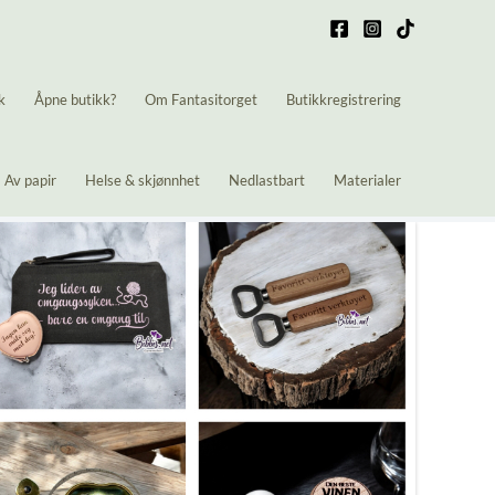
k
Åpne butikk?
Om Fantasitorget
Butikkregistrering
Av papir
Helse & skjønnhet
Nedlastbart
Materialer