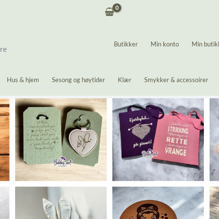
Butikker
Min konto
Min butik
ere
Hus & hjem
Sesong og høytider
Klær
Smykker & accessoirer