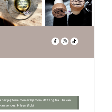
så har jeg ferie men er hjemom litt til og fra. Du kan
 kan sendes. Hilsen Bibbi