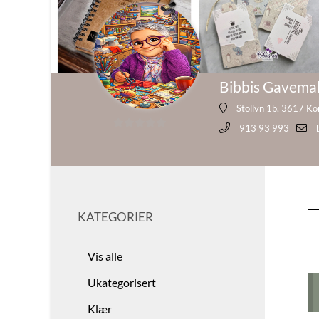
Bibbis Gavema
Stollvn 1b, 3617 K
913 93 993
0
ut
av
5
KATEGORIER
Vis alle
Ukategorisert
Klær