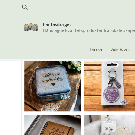
Hopp
Søk
rett
til
innholdet
Fantasitorget
Håndlagde kvalitetsprodukter fra lokale skap
Forside
Baby & barn