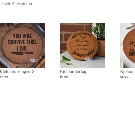
Sortert
ser alle 4 resultater
etter
nyeste
Kjeleunderlag nr 2
Kjeleunderlag
Kjeleun
kr
99
kr
99
kr
99