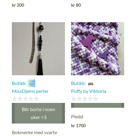
ut
ut
kr
200
kr
80
av
av
5
5
Butikk:
Butikk:
MissDjeins perler
Puffy by Viktoria
0
0
Blir borte i noen
ut
ut
Pledd
uker <3
av
av
kr
1700
5
5
Bokmerke med svarte