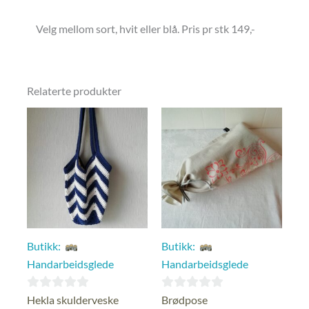
Velg mellom sort, hvit eller blå. Pris pr stk 149,-
Relaterte produkter
Butikk:
Butikk:
Handarbeidsglede
Handarbeidsglede
0
0
Hekla skulderveske
Brødpose