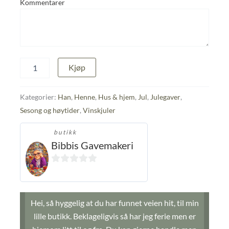
Kommentarer
Vinpose
Kjøp
antall
Kategorier:
Han
,
Henne
,
Hus & hjem
,
Jul
,
Julegaver
,
Sesong og høytider
,
Vinskjuler
butikk
Bibbis Gavemakeri
0
ut
av
Hei, så hyggelig at du har funnet veien hit, til min
5
lille butikk. Beklageligvis så har jeg ferie men er