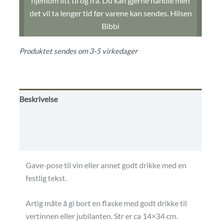
hjemom litt til og fra. Du kan gjerne handle men
det vil ta lenger tid før varene kan sendes. Hilsen
Bibbi
Produktet sendes om 3-5 virkedager
Beskrivelse
Omtaler (0)
Betingelser
Gave-pose til vin eller annet godt drikke med en
festlig tekst.
Artig måte å gi bort en flaske med godt drikke til
vertinnen eller jubilanten. Str er ca 14×34 cm.