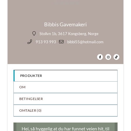
0
ut
Bibbis Gavemakeri
av
5
Stollvn 1b, 3617 Kongsberg, Norge
913 93 993
bibbi55@hotmail.com
PRODUKTER
OM
BETINGELSER
OMTALER (
0
)
Hei, så hyggelig at du har funnet veien hit, til