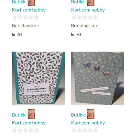
Butikk:
Butikk:
Kort som hobby
Kort som hobby
0
0
Bursdagskort
Bursdagskort
ut
ut
kr
70
kr
70
av
av
5
5
Butikk:
Butikk:
Kort som hobby
Kort som hobby