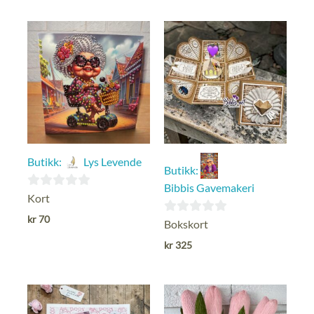
5
5
Butikk:
Lys Levende
Butikk:
Bibbis Gavemakeri
0
Kort
ut
kr
70
0
Bokskort
av
ut
kr
325
5
av
5