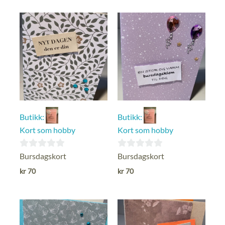
5
5
Butikk:
Butikk:
Kort som hobby
Kort som hobby
0
0
Bursdagskort
Bursdagskort
ut
ut
kr
70
kr
70
av
av
5
5