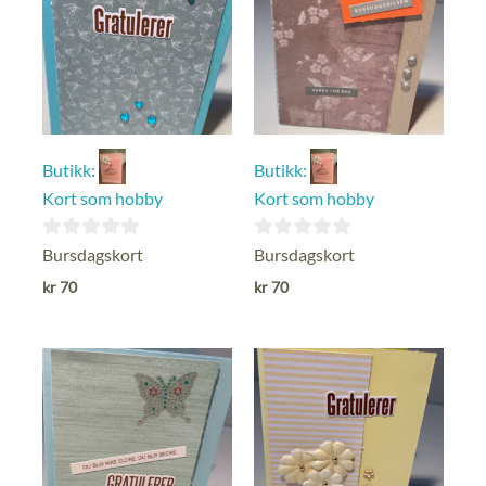
Butikk:
Butikk:
Kort som hobby
Kort som hobby
0
0
Bursdagskort
Bursdagskort
ut
ut
kr
70
kr
70
av
av
5
5