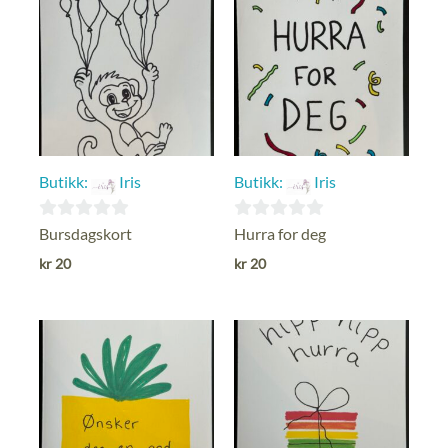
Butikk:
Iris
Butikk:
Iris
0
0
Bursdagskort
Hurra for deg
ut
ut
kr
20
kr
20
av
av
5
5