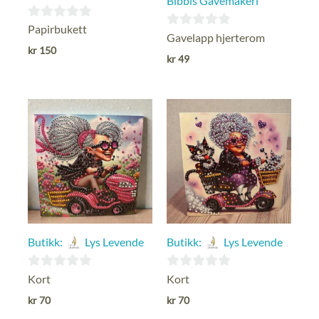
Bibbis Gavemakeri
0
Papirbukett
0
Gavelapp hjerterom
ut
kr
150
ut
kr
49
av
av
5
5
Butikk:
Lys Levende
Butikk:
Lys Levende
0
0
Kort
Kort
ut
ut
kr
70
kr
70
av
av