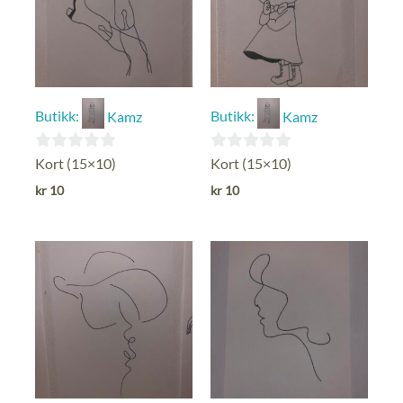
Butikk:
Kamz
Butikk:
Kamz
0
0
Kort (15×10)
Kort (15×10)
ut
ut
kr
10
kr
10
av
av
5
5