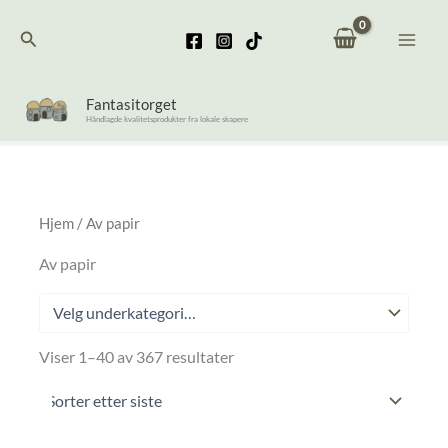
Hopp
Søk
rett
til
innholdet
Fantasitorget
Håndlagde kvalitetsprodukter fra lokale skapere
Hjem
/ Av papir
Av papir
Sortert
Viser 1–40 av 367 resultater
etter
nyeste