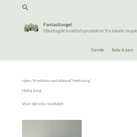
Hopp
Søk
rett
til
innholdet
Fantasitorget
Håndlagde kvalitetsprodukter fra lokale skap
Forside
Baby & barn
Hjem
/ Produkter med stikkord “Hekla korg”
Hekla korg
Viser det ene resultatet