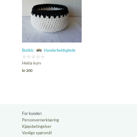
Butikk:
Handarbeidsglede
0
Hekla kurv
ut
kr
200
av
5
For kunder:
Personvernerklæring
Kjøpsbetingelser
Vanlige spørsmål