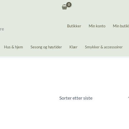
Butikker
Min konto
Min butik
ere
Hus & hjem
Sesong og høytider
Klær
Smykker & accessoirer