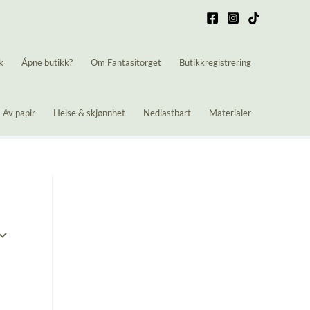
k
Åpne butikk?
Om Fantasitorget
Butikkregistrering
Av papir
Helse & skjønnhet
Nedlastbart
Materialer