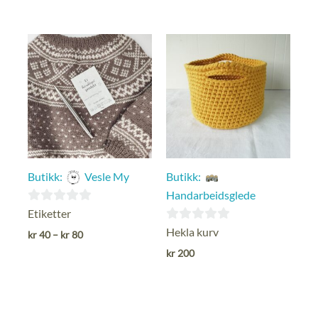
5
5
Butikk:
Vesle My
Butikk:
Handarbeidsglede
0
Etiketter
ut
0
Hekla kurv
Prisområde:
kr
40
–
kr
80
kr 40
av
ut
kr
200
til
5
av
kr 80
5