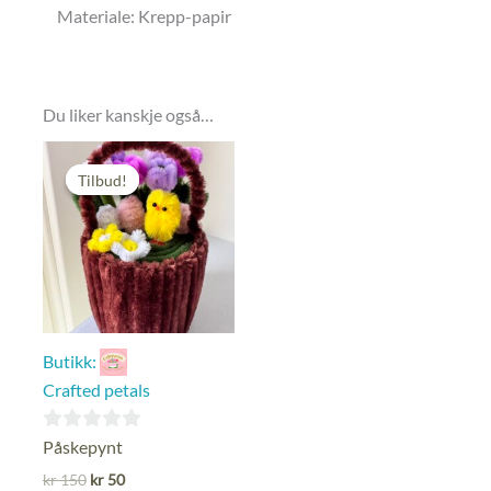
Materiale: Krepp-papir
Du liker kanskje også…
Tilbud!
Tilbud!
Butikk:
Crafted petals
0
Påskepynt
ut
Opprinnelig
Nåværende
kr
150
kr
50