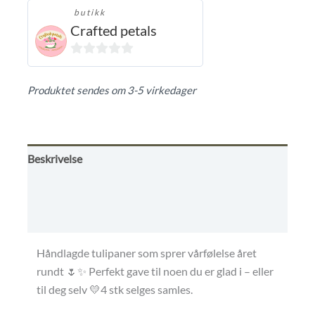
butikk
Crafted petals
0
ut
Produktet sendes om 3-5 virkedager
av
5
Beskrivelse
Omtaler (0)
Kjøpsbetingelser
Håndlagde tulipaner som sprer vårfølelse året
rundt 🌷✨ Perfekt gave til noen du er glad i – eller
til deg selv 💛4 stk selges samles.