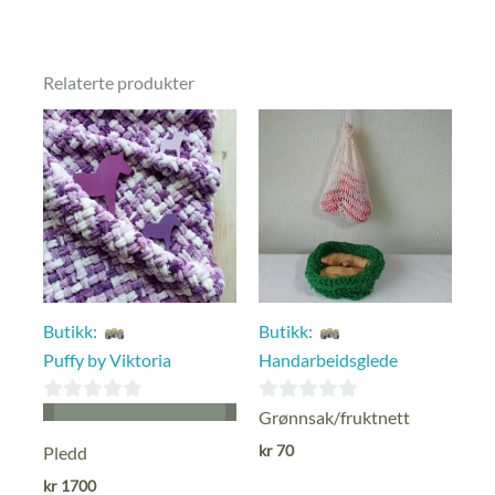
pris
pris
av
var:
er:
5
kr 150.
kr 50.
Relaterte produkter
Butikk:
Butikk:
Puffy by Viktoria
Handarbeidsglede
0
0
Grønnsak/fruktnett
ut
ut
kr
70
Pledd
av
av
kr
1700