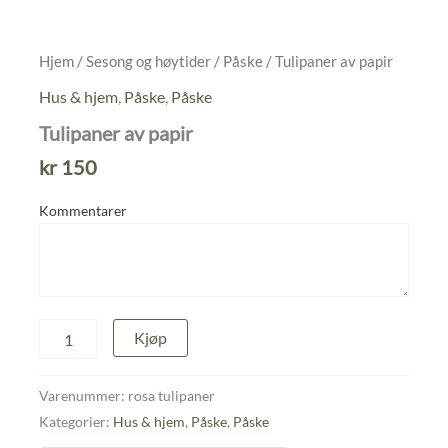
Hjem
/
Sesong og høytider
/
Påske
/ Tulipaner av papir
Hus & hjem
,
Påske
,
Påske
Tulipaner av papir
kr
150
Kommentarer
Tulipaner
Kjøp
av
papir
antall
Varenummer:
rosa tulipaner
Kategorier:
Hus & hjem
,
Påske
,
Påske