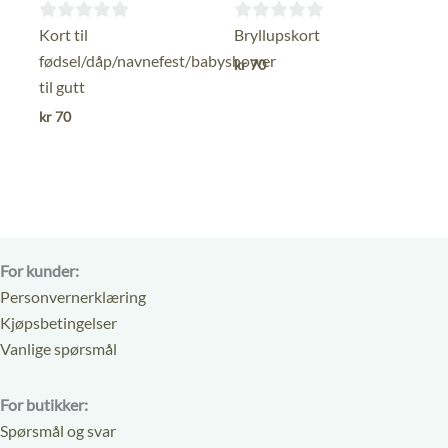
0
0
Kort til
Bryllupskort
ut
ut
fødsel/dåp/navnefest/babyshower
kr
70
av
av
til gutt
5
5
kr
70
For kunder:
Personvernerklæring
Kjøpsbetingelser
Vanlige spørsmål
For butikker:
Spørsmål og svar