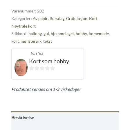
Varenummer:
202
Kategorier:
Av papir
,
Bursdag
,
Gratulasjon
,
Kort
,
Nøytrale kort
Stikkord:
ballong
,
gul
,
hjemmelaget
,
hobby
,
homemade
,
kort
,
mønsterark
,
tekst
butikk
Kort som hobby
0
ut
Produktet sendes om 1-3 virkedager
av
5
Beskrivelse
Tilleggsinformasjon