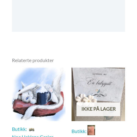
Omtaler (0)
Informasjon til kjøpere
Relaterte produkter
IKKE PÅ LAGER
Butikk:
Butikk:
Noe Heklans Greier