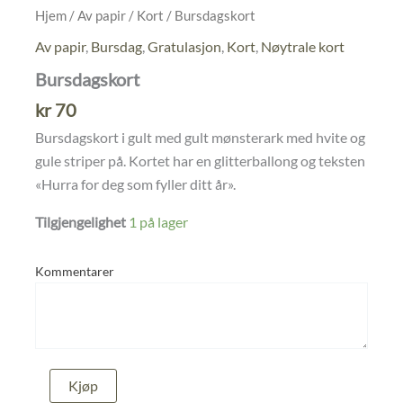
Hjem
/
Av papir
/
Kort
/ Bursdagskort
Av papir
,
Bursdag
,
Gratulasjon
,
Kort
,
Nøytrale kort
Bursdagskort
kr
70
Bursdagskort i gult med gult mønsterark med hvite og
gule striper på. Kortet har en glitterballong og teksten
«Hurra for deg som fyller ditt år».
Tilgjengelighet
1 på lager
Kommentarer
Bursdagskort
Kjøp
antall