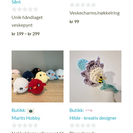
Sånt
0
Veskecharms/nøkkelring
0
Unik håndlaget
ut
kr
99
ut
veskepynt
av
av
Prisområde:
kr
199
–
kr
299
5
kr 199
5
til
kr 299
Butikk:
Butikk:
Marits Hobby
Hilde - kreativ designer
0
0