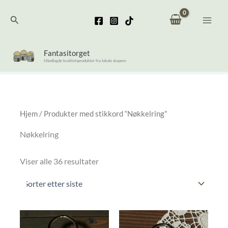
Hopp
Søk
rett
til
innholdet
Fantasitorget
Håndlagde kvalitetsprodukter fra lokale skapere
Hjem
/ Produkter med stikkord “Nøkkelring”
Nøkkelring
Sortert
Viser alle 36 resultater
etter
nyeste