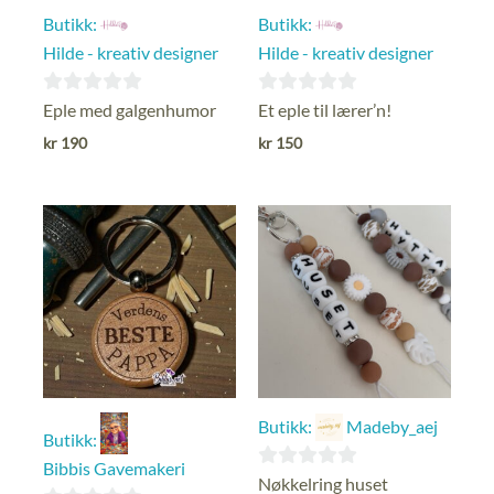
Butikk:
Butikk:
Hilde - kreativ designer
Hilde - kreativ designer
0
0
Eple med galgenhumor
Et eple til lærer’n!
ut
ut
kr
190
kr
150
av
av
5
5
Butikk:
Madeby_aej
Butikk:
Bibbis Gavemakeri
0
Nøkkelring huset