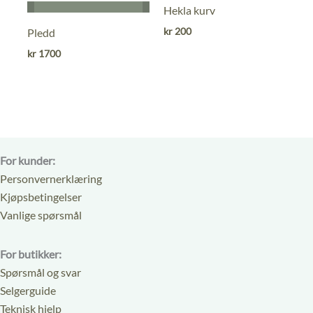
0
0
Hekla kurv
ut
ut
kr
200
Pledd
av
av
kr
1700
5
5
For kunder:
Personvernerklæring
Kjøpsbetingelser
Vanlige spørsmål
For butikker:
Spørsmål og svar
Selgerguide
Teknisk hjelp