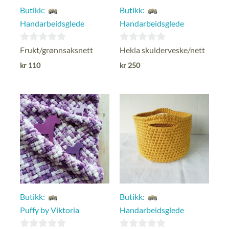
Butikk:
Butikk:
Handarbeidsglede
Handarbeidsglede
0
0
Frukt/grønnsaksnett
Hekla skulderveske/nett
ut
ut
kr
110
kr
250
av
av
5
5
Butikk:
Butikk:
Puffy by Viktoria
Handarbeidsglede