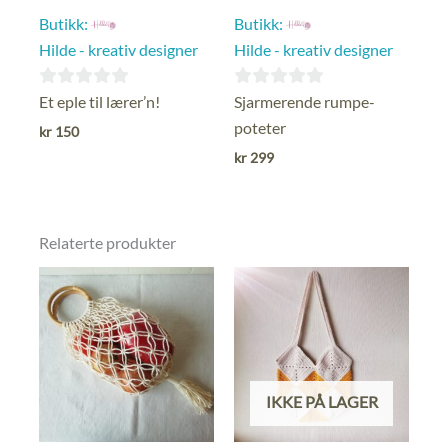
Butikk:
Butikk:
Hilde - kreativ designer
Hilde - kreativ designer
0
0
Et eple til lærer’n!
Sjarmerende rumpe-
ut
ut
poteter
kr
150
av
av
kr
299
5
5
Relaterte produkter
IKKE PÅ LAGER