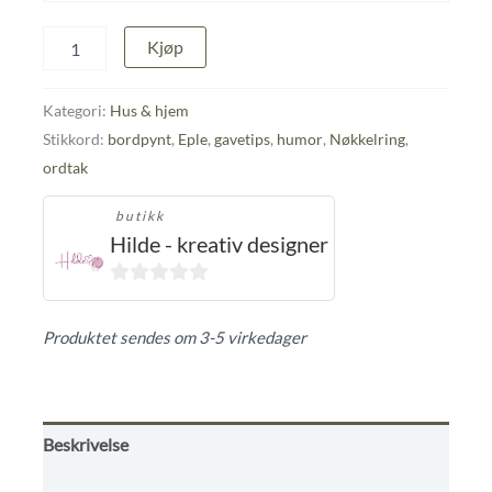
Eple
Kjøp
med
galgenhumor
antall
Kategori:
Hus & hjem
Stikkord:
bordpynt
,
Eple
,
gavetips
,
humor
,
Nøkkelring
,
ordtak
butikk
Hilde - kreativ designer
0
ut
Produktet sendes om 3-5 virkedager
av
5
Beskrivelse
Omtaler (0)