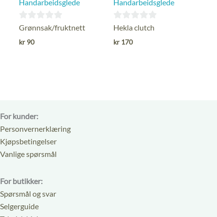
Handarbeidsglede
Handarbeidsglede
0
0
Grønnsak/fruktnett
Hekla clutch
ut
ut
kr
90
kr
170
av
av
5
5
For kunder:
Personvernerklæring
Kjøpsbetingelser
Vanlige spørsmål
For butikker:
Spørsmål og svar
Selgerguide