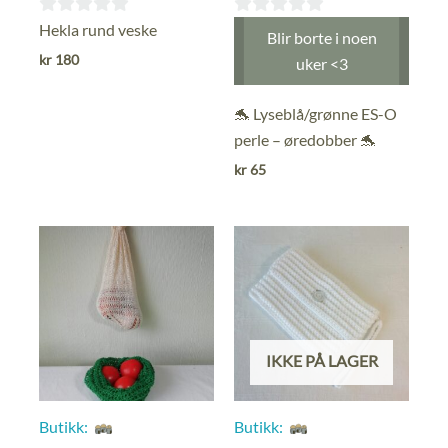
0
0
Hekla rund veske
Blir borte i noen
ut
ut
kr
180
uker <3
av
av
5
5
🐬 Lyseblå/grønne ES-O
perle – øredobber 🐬
kr
65
IKKE PÅ LAGER
Butikk:
Butikk: