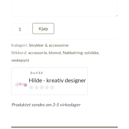
Solsikke-
Kjøp
nøkkelring/veskepynt
med
tag
Kategori:
Smykker & accessoirer
antall
Stikkord:
accessorie
,
blomst
,
Nøkkelring
,
solsikke
,
veskepynt
butikk
Hilde - kreativ designer
0
ut
Produktet sendes om 3-5 virkedager
av
5