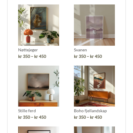
kr 350
kr 350
til
til
kr 450
kr 450
Nøttejeger
Svanen
Prisområde:
Prisområde:
kr
350
–
kr
450
kr
350
–
kr
450
kr 350
kr 350
til
til
kr 450
kr 450
Stille ferd
Boho fjellandskap
Prisområde:
Prisområde:
kr
350
–
kr
450
kr
350
–
kr
450
kr 350
kr 350
til
til
kr 450
kr 450