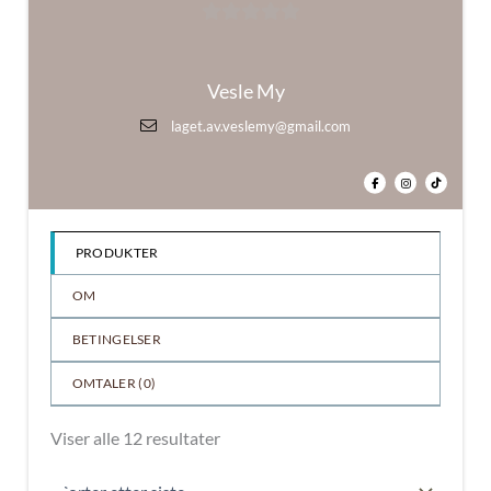
0
ut
Vesle My
av
5
laget.av.veslemy@gmail.com
PRODUKTER
OM
BETINGELSER
OMTALER (
0
)
Sortert
Viser alle 12 resultater
etter
nyeste