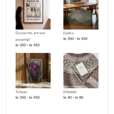
Excuse me, are you
Fjellro
Prisområde:
kr
350
–
kr
450
pooping?
kr 350
Prisområde:
kr
350
–
kr
450
til
kr 350
kr 450
til
kr 450
Tulipan
Etiketter
Prisområde:
Prisområde:
kr
350
–
kr
450
kr
40
–
kr
80
kr 350
kr 40
til
til
kr 450
kr 80