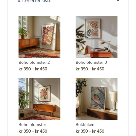
Boho blomster 2
Boho blomster 3
Prisområde:
Prisområde:
kr
350
–
kr
450
kr
350
–
kr
450
kr 350
kr 350
til
til
kr 450
kr 450
Boho blomster
Bokfinken
Prisområde:
Prisområde:
kr
350
–
kr
450
kr
350
–
kr
450