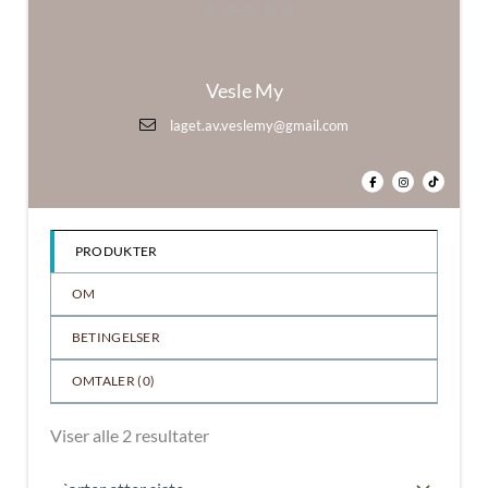
0
ut
Vesle My
av
5
laget.av.veslemy@gmail.com
PRODUKTER
OM
BETINGELSER
OMTALER (
0
)
Sortert
Viser alle 2 resultater
etter
nyeste