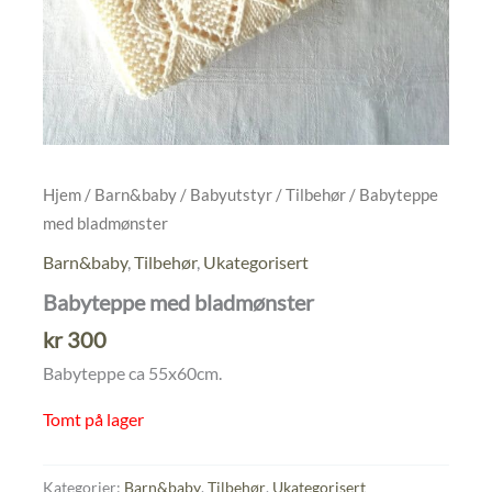
Hjem
/
Barn&baby
/
Babyutstyr
/
Tilbehør
/ Babyteppe
med bladmønster
Barn&baby
,
Tilbehør
,
Ukategorisert
Babyteppe med bladmønster
kr
300
Babyteppe ca 55x60cm.
Tomt på lager
Kategorier:
Barn&baby
,
Tilbehør
,
Ukategorisert