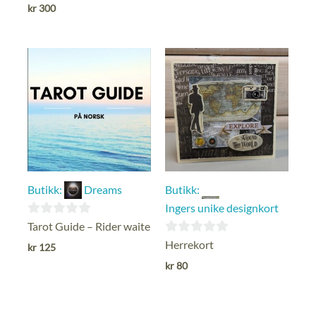
av
av
kr
300
5
5
Butikk:
Dreams
Butikk:
Ingers unike designkort
0
Tarot Guide – Rider waite
ut
0
Herrekort
kr
125
av
ut
kr
80
5
av
5