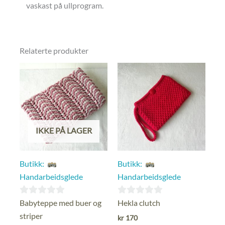
vaskast på ullprogram.
Relaterte produkter
IKKE PÅ LAGER
Butikk:
Butikk:
Handarbeidsglede
Handarbeidsglede
0
0
Babyteppe med buer og
Hekla clutch
ut
ut
striper
kr
170