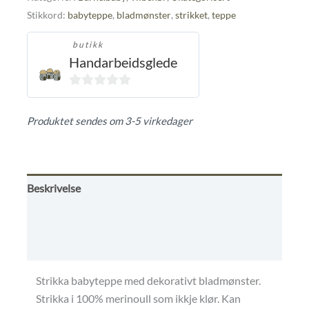
Stikkord:
babyteppe
,
bladmønster
,
strikket
,
teppe
butikk
Handarbeidsglede
0
ut
Produktet sendes om 3-5 virkedager
av
5
Beskrivelse
Omtaler (0)
Butikkens betingelser
Strikka babyteppe med dekorativt bladmønster.
Strikka i 100% merinoull som ikkje klør. Kan