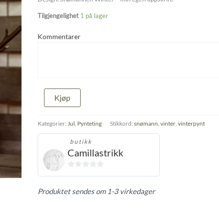
Tilgjengelighet
1 på lager
Kommentarer
Snømannen
Kjøp
Winter,
stor
antall
Kategorier:
Jul
,
Pynteting
Stikkord:
snømann
,
vinter
,
vinterpynt
butikk
Camillastrikk
0
ut
Produktet sendes om 1-3 virkedager
av
5