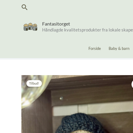
Hopp
Søk
rett
til
innholdet
Fantasitorget
Håndlagde kvalitetsprodukter fra lokale skap
Forside
Baby & barn
Tilbud!