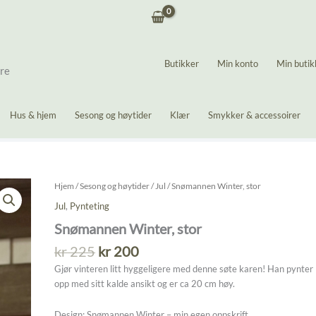
Butikker
Min konto
Min butik
ere
Hus & hjem
Sesong og høytider
Klær
Smykker & accessoirer
Hjem
/
Sesong og høytider
/
Jul
/ Snømannen Winter, stor
Jul
,
Pynteting
Snømannen Winter, stor
Opprinnelig
Nåværende
kr
225
kr
200
pris
pris
Gjør vinteren litt hyggeligere med denne søte karen! Han pynter
var:
er:
opp med sitt kalde ansikt og er ca 20 cm høy.
kr 225.
kr 200.
Design: Snømannen Winter – min egen oppskrift.