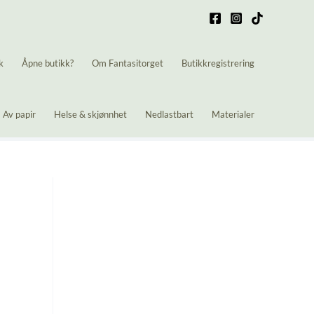
k
Åpne butikk?
Om Fantasitorget
Butikkregistrering
Av papir
Helse & skjønnhet
Nedlastbart
Materialer