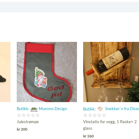
Butikk:
Mommo Design
Butikk:
Snekker`n fra Dise
0
Julestrømpe
0
Vinstativ for vegg, 1 flaske+ 2
ut
ut
glass
kr
200
av
av
kr
260