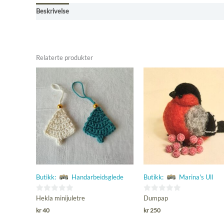
Beskrivelse
Omtaler (0)
Betingelser, frakt og retur
Relaterte produkter
Butikk:
Handarbeidsglede
Butikk:
Marina's Ull
0
0
Hekla minijuletre
Dumpap
ut
ut
kr
40
kr
250
av
av