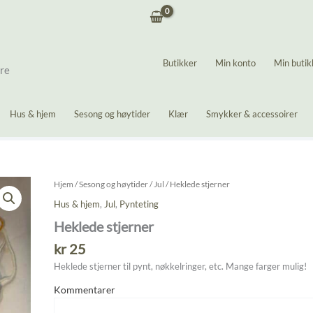
Butikker
Min konto
Min butik
ere
Hus & hjem
Sesong og høytider
Klær
Smykker & accessoirer
Hjem
/
Sesong og høytider
/
Jul
/ Heklede stjerner
Hus & hjem
,
Jul
,
Pynteting
Heklede stjerner
kr
25
Heklede stjerner til pynt, nøkkelringer, etc. Mange farger mulig!
Kommentarer