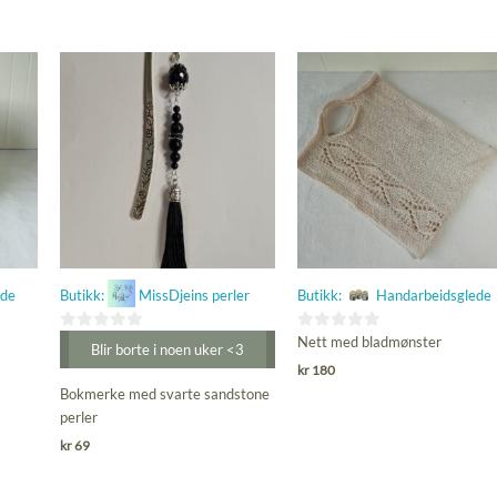
ede
Butikk:
MissDjeins perler
Butikk:
Handarbeidsglede
0
0
Nett med bladmønster
Blir borte i noen uker <3
ut
ut
kr
180
av
av
Bokmerke med svarte sandstone
5
5
perler
kr
69