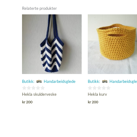
Relaterte produkter
Butikk:
Handarbeidsglede
Butikk:
Handarbeidsgl
0
0
Hekla skulderveske
Hekla kurv
ut
ut
kr
200
kr
200
av
av
5
5