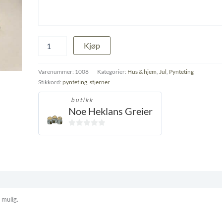
Heklede
Kjøp
stjerner
antall
Varenummer:
1008
Kategorier:
Hus & hjem
,
Jul
,
Pynteting
Stikkord:
pynteting
,
stjerner
butikk
Noe Heklans Greier
0
ut
av
5
 mulig.