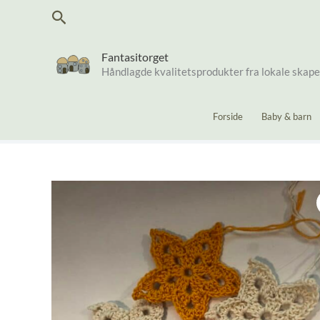
Hopp
Søk
rett
til
innholdet
Fantasitorget
Håndlagde kvalitetsprodukter fra lokale skap
Forside
Baby & barn