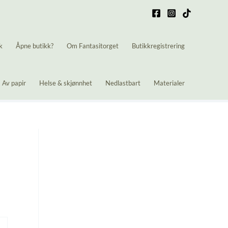
k
Åpne butikk?
Om Fantasitorget
Butikkregistrering
Av papir
Helse & skjønnhet
Nedlastbart
Materialer