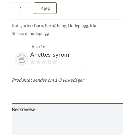
Lue
Kjøp
antall
Kategorier:
Barn
,
Barn&baby
,
Hodeplagg
,
Klær
Stikkord:
hodeplagg
butikk
Anettes-syrom
0
ut
Produktet sendes om 1-3 virkedager
av
5
Beskrivelse
Tilleggsinformasjon
Omtaler (0)