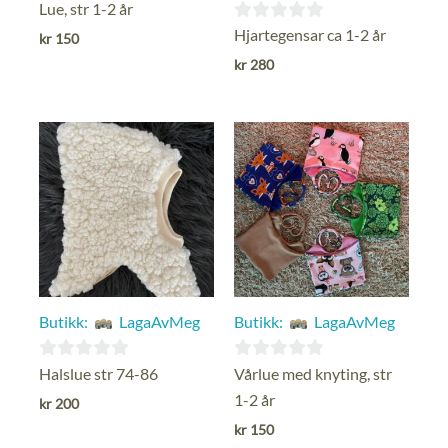
0
Lue, str 1-2 år
ut
0
Hjartegensar ca 1-2 år
kr
150
av
ut
kr
280
5
av
5
Butikk:
LagaAvMeg
Butikk:
LagaAvMeg
0
0
Halslue str 74-86
Vårlue med knyting, str
ut
ut
1-2 år
kr
200
av
av
kr
150
5
5