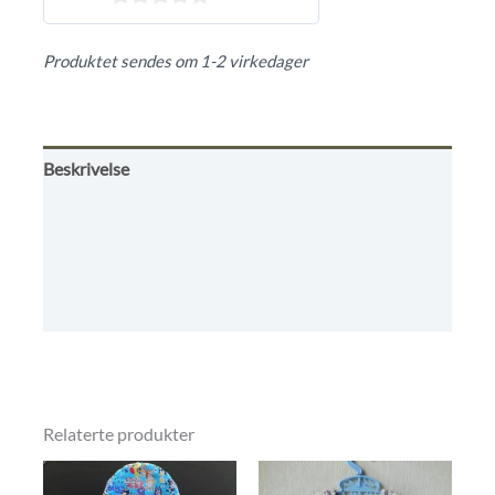
0
ut
Produktet sendes om 1-2 virkedager
av
5
Beskrivelse
Tilleggsinformasjon
Omtaler (0)
Butikkens betingelser
Relaterte produkter