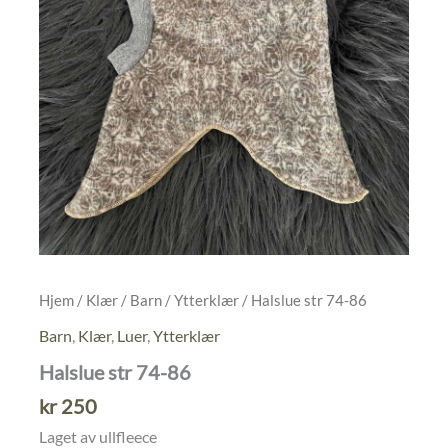
Hjem
/
Klær
/
Barn
/
Ytterklær
/ Halslue str 74-86
Barn
,
Klær
,
Luer
,
Ytterklær
Halslue str 74-86
kr
250
Laget av ullfleece