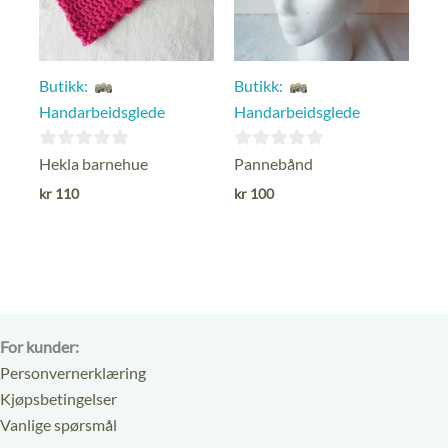
Butikk:
Butikk:
Handarbeidsglede
Handarbeidsglede
0
0
Hekla barnehue
Pannebånd
ut
ut
kr
110
kr
100
av
av
5
5
For kunder:
Personvernerklæring
Kjøpsbetingelser
Vanlige spørsmål