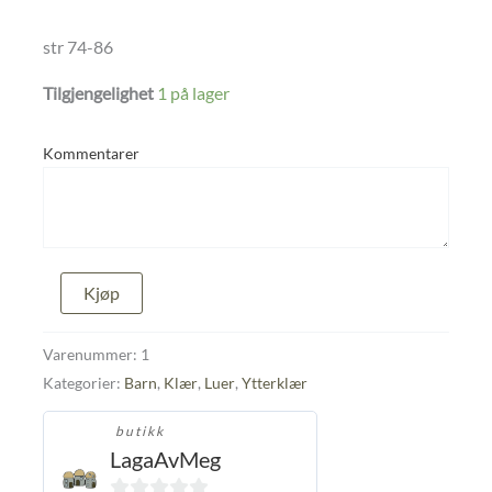
str 74-86
Tilgjengelighet
1 på lager
Kommentarer
Halslue
Kjøp
str
74-
86
Varenummer:
1
antall
Kategorier:
Barn
,
Klær
,
Luer
,
Ytterklær
butikk
LagaAvMeg