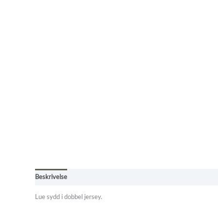
Beskrivelse
Tilleggsinformasjon
Omtaler (0)
Betingelser, frak
Lue sydd i dobbel jersey.