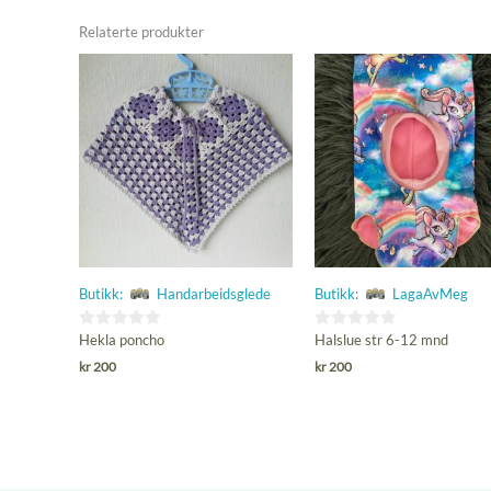
Relaterte produkter
Butikk:
Handarbeidsglede
Butikk:
LagaAvMeg
0
0
Hekla poncho
Halslue str 6-12 mnd
ut
ut
kr
200
kr
200
av
av
5
5