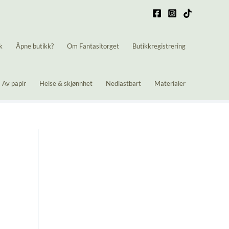
k
Åpne butikk?
Om Fantasitorget
Butikkregistrering
Av papir
Helse & skjønnhet
Nedlastbart
Materialer