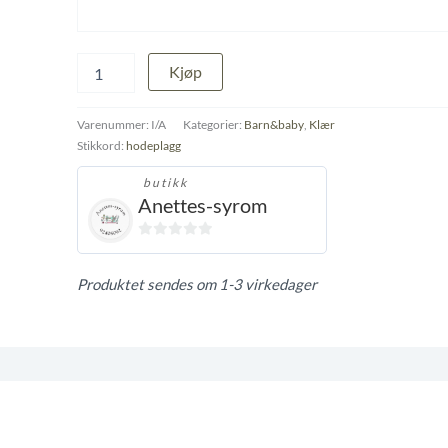
Lue
Kjøp
antall
Varenummer:
I/A
Kategorier:
Barn&baby
,
Klær
Stikkord:
hodeplagg
butikk
Anettes-syrom
0
ut
Produktet sendes om 1-3 virkedager
av
5
t og retur.