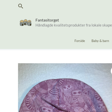
Hopp
Søk
rett
til
innholdet
Fantasitorget
Håndlagde kvalitetsprodukter fra lokale skap
Forside
Baby & barn