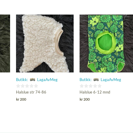
Butikk:
LagaAvMeg
Butikk:
LagaAvMeg
0
0
Halslue str 74-86
Halslue 6-12 mnd
ut
ut
kr
200
kr
200
av
av
5
5