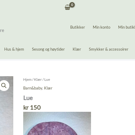
Butikker
Min konto
Min butik
ere
Hus & hjem
Sesong og høytider
Klær
Smykker & accessoirer
Hjem
/
Klær
/ Lue
Barn&baby
,
Klær
Lue
kr
150