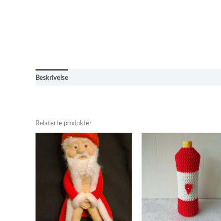
Beskrivelse
Tilleggsinformasjon
Omtaler (0)
Betingelser, frak
Relaterte produkter