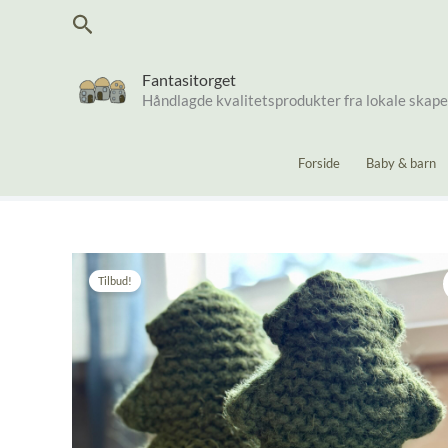
Hopp
Søk
rett
til
innholdet
Fantasitorget
Håndlagde kvalitetsprodukter fra lokale skap
Forside
Baby & barn
Tilbud!