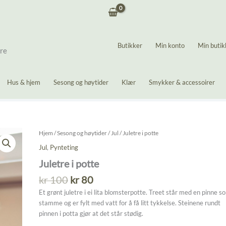
Butikker
Min konto
Min butik
ere
Hus & hjem
Sesong og høytider
Klær
Smykker & accessoirer
Hjem
/
Sesong og høytider
/
Jul
/ Juletre i potte
Jul
,
Pynteting
Juletre i potte
Opprinnelig
Nåværende
kr
100
kr
80
pris
pris
Et grønt juletre i ei lita blomsterpotte. Treet står med en pinne s
var:
er:
stamme og er fylt med vatt for å få litt tykkelse. Steinene rundt
kr 100.
kr 80.
pinnen i potta gjør at det står stødig.