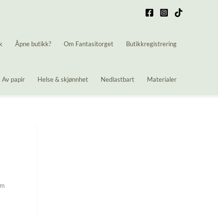
k
Åpne butikk?
Om Fantasitorget
Butikkregistrering
Av papir
Helse & skjønnhet
Nedlastbart
Materialer
om