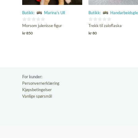
Butikk:
Marina's Ull
Butikk:
Handarbeidsgl
0
0
Morsom julenisse figur
Trekk til zaloflaska
ut
ut
kr
850
kr
80
av
av
5
5
For kunder:
Personvernerklæring
Kjøpsbetingelser
Vanlige spørsmål