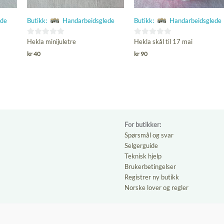
ede
Butikk:
Handarbeidsglede
Butikk:
Handarbeidsglede
0
0
Hekla minijuletre
Hekla skål til 17 mai
ut
ut
kr
40
kr
90
av
av
5
5
For butikker:
Spørsmål og svar
Selgerguide
Teknisk hjelp
Brukerbetingelser
Registrer ny butikk
Norske lover og regler