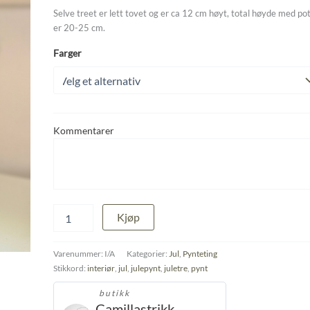
Selve treet er lett tovet og er ca 12 cm høyt, total høyde med po
er 20-25 cm.
Farger
Kommentarer
Juletre
Kjøp
i
potte
antall
Varenummer:
I/A
Kategorier:
Jul
,
Pynteting
Stikkord:
interiør
,
jul
,
julepynt
,
juletre
,
pynt
butikk
Camillastrikk