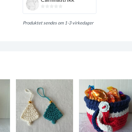
0
ut
Produktet sendes om 1-3 virkedager
av
5
t og retur