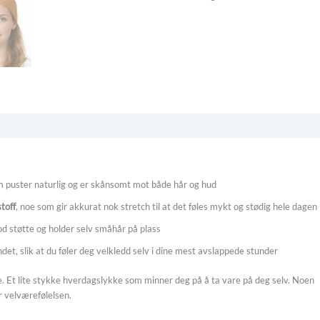
5
gelser
m puster naturlig og er skånsomt mot både hår og hud
toff
, noe som gir akkurat nok stretch til at det føles mykt og stødig hele dagen
od støtte og holder selv småhår på plass
seendet, slik at du føler deg velkledd selv i dine mest avslappede stunder
ne. Et lite stykke hverdagslykke som minner deg på å ta vare på deg selv. Noen
r velværefølelsen.