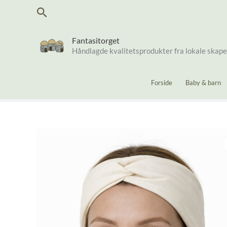
Hopp
Søk
rett
til
innholdet
Fantasitorget
Håndlagde kvalitetsprodukter fra lokale skap
Forside
Baby & barn