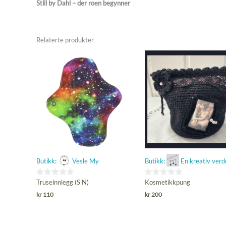
Still by Dahl – der roen begynner
Relaterte produkter
Butikk:
Vesle My
Butikk:
En kreativ verd
0
0
Truseinnlegg (S N)
Kosmetikkpung
ut
ut
kr
110
kr
200
av
av
5
5