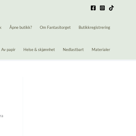
k
Åpne butikk?
Om Fantasitorget
Butikkregistrering
Av papir
Helse & skjønnhet
Nedlastbart
Materialer
ra