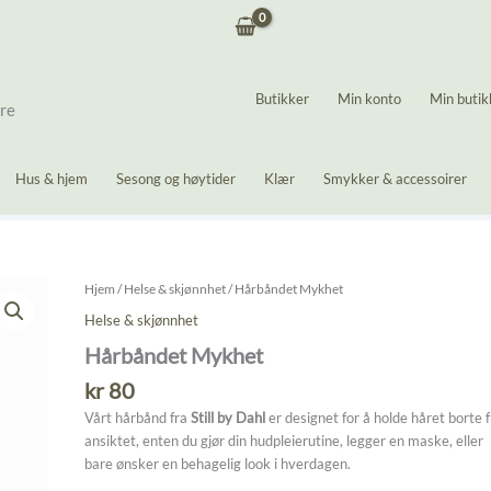
Butikker
Min konto
Min butik
ere
Hus & hjem
Sesong og høytider
Klær
Smykker & accessoirer
Hjem
/
Helse & skjønnhet
/ Hårbåndet Mykhet
Helse & skjønnhet
Hårbåndet Mykhet
kr
80
Vårt hårbånd fra
Still by Dahl
er designet for å holde håret borte f
ansiktet, enten du gjør din hudpleierutine, legger en maske, eller
bare ønsker en behagelig look i hverdagen.