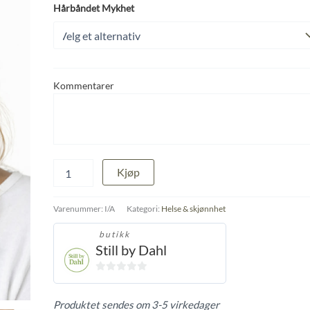
Hårbåndet Mykhet
Kommentarer
Hårbåndet
Kjøp
Mykhet
antall
Varenummer:
I/A
Kategori:
Helse & skjønnhet
butikk
Still by Dahl
0
ut
Produktet sendes om 3-5 virkedager
av