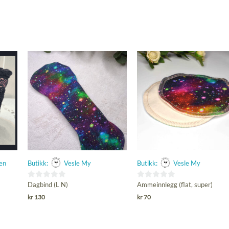
en
Butikk:
Vesle My
Butikk:
Vesle My
0
0
Dagbind (L N)
Ammeinnlegg (flat, super)
ut
ut
kr
130
kr
70
av
av
5
5