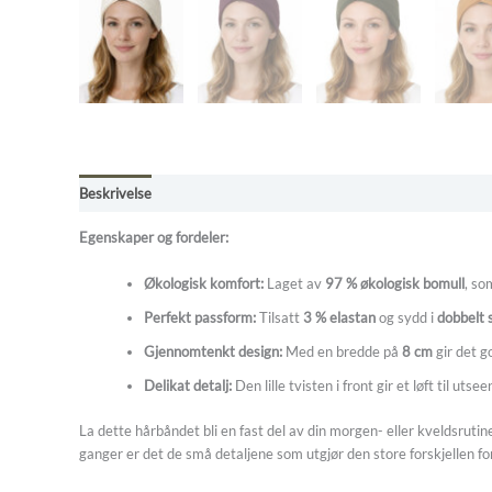
Beskrivelse
Tilleggsinformasjon
Omtaler (0)
Butikkens betin
Egenskaper og fordeler:
Økologisk komfort:
Laget av
97 % økologisk bomull
, so
Perfekt passform:
Tilsatt
3 % elastan
og sydd i
dobbelt s
Gjennomtenkt design:
Med en bredde på
8 cm
gir det g
Delikat detalj:
Den lille tvisten i front gir et løft til ut
La dette hårbåndet bli en fast del av din morgen- eller kveldsruti
ganger er det de små detaljene som utgjør den store forskjellen fo