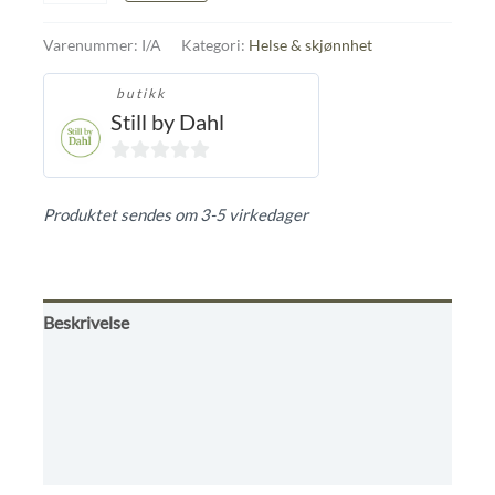
antall
Varenummer:
I/A
Kategori:
Helse & skjønnhet
butikk
Still by Dahl
0
ut
Produktet sendes om 3-5 virkedager
av
5
Beskrivelse
Tilleggsinformasjon
Omtaler (0)
Butikkens betingelser