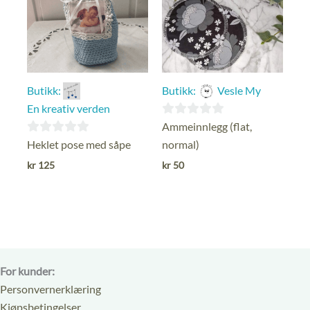
Butikk:
Butikk:
Vesle My
En kreativ verden
0
Ammeinnlegg (flat,
ut
0
Heklet pose med såpe
normal)
av
ut
kr
125
kr
50
5
av
5
For kunder:
Personvernerklæring
Kjøpsbetingelser