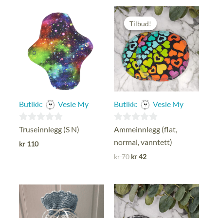
Tilbud!
Tilbud!
Butikk:
Vesle My
Butikk:
Vesle My
0
0
Truseinnlegg (S N)
Ammeinnlegg (flat,
ut
ut
normal, vanntett)
kr
110
av
av
Opprinnelig
Nåværende
kr
70
kr
42
pris
pris
5
5
var:
er:
kr 70.
kr 42.