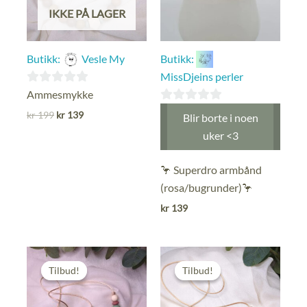
IKKE PÅ LAGER
Butikk:
Vesle My
Butikk:
MissDjeins perler
0
Ammesmykke
ut
0
Opprinnelig
Nåværende
kr
199
kr
139
Blir borte i noen
pris
pris
av
ut
uker <3
var:
er:
5
av
kr 199.
kr 139.
5
🦩 Superdro armbånd
(rosa/bugrunder)🦩
kr
139
Tilbud!
Tilbud!
Tilbud!
Tilbud!