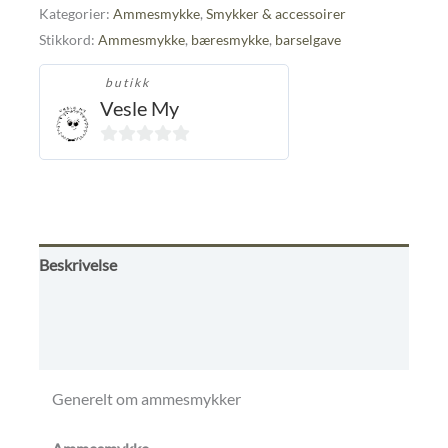
Kategorier:
Ammesmykke
,
Smykker & accessoirer
Stikkord:
Ammesmykke
,
bæresmykke
,
barselgave
butikk
Vesle My
0
ut
av
5
Beskrivelse
Omtaler (0)
Betingelser
Generelt om ammesmykker