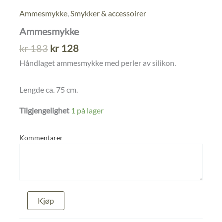
Ammesmykke
,
Smykker & accessoirer
Ammesmykke
Opprinnelig
Nåværende
kr
183
kr
128
pris
pris
Håndlaget ammesmykke med perler av silikon.
var:
er:
kr 183.
kr 128.
Lengde ca. 75 cm.
Tilgjengelighet
1 på lager
Kommentarer
Ammesmykke
Kjøp
antall