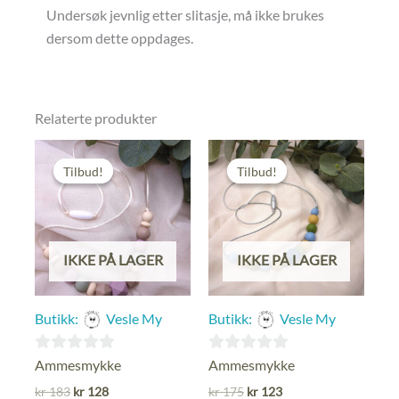
Undersøk jevnlig etter slitasje, må ikke brukes
dersom dette oppdages.
Relaterte produkter
Tilbud!
Tilbud!
Tilbud!
Tilbud!
IKKE PÅ LAGER
IKKE PÅ LAGER
Butikk:
Vesle My
Butikk:
Vesle My
0
0
Ammesmykke
Ammesmykke
ut
ut
Opprinnelig
Nåværende
Opprinnelig
Nåværende
kr
183
kr
128
kr
175
kr
123