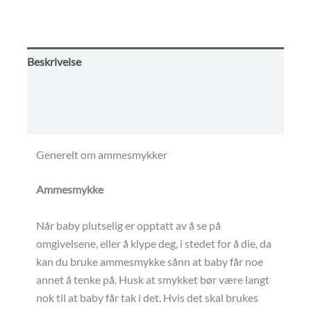
ut
av
5
Beskrivelse
Omtaler (0)
Betingelser
Generelt om ammesmykker
Ammesmykke
Når baby plutselig er opptatt av å se på
omgivelsene, eller å klype deg, i stedet for å die, da
kan du bruke ammesmykke sånn at baby får noe
annet å tenke på. Husk at smykket bør være langt
nok til at baby får tak i det. Hvis det skal brukes