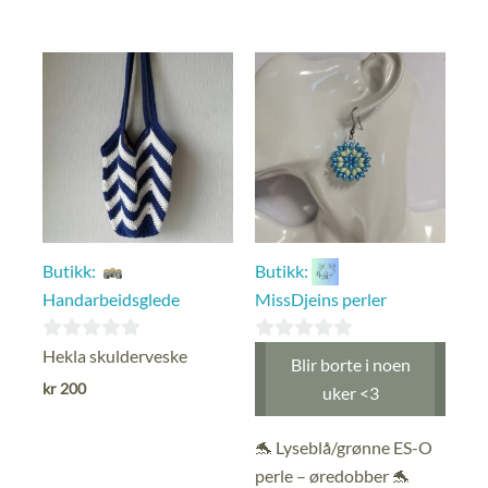
pris
pris
pris
pris
av
av
var:
er:
var:
er:
5
5
kr 183.
kr 128.
kr 175.
kr 123.
Butikk:
Butikk:
Handarbeidsglede
MissDjeins perler
0
0
Hekla skulderveske
Blir borte i noen
ut
ut
kr
200
uker <3
av
av
5
5
🐬 Lyseblå/grønne ES-O
perle – øredobber 🐬