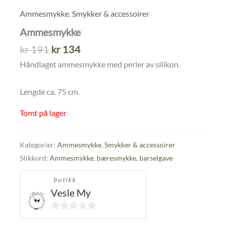
Ammesmykke
,
Smykker & accessoirer
Ammesmykke
Opprinnelig
Nåværende
kr
191
kr
134
pris
pris
Håndlaget ammesmykke med perler av silikon.
var:
er:
kr 191.
kr 134.
Lengde ca. 75 cm.
Tomt på lager
Kategorier:
Ammesmykke
,
Smykker & accessoirer
Stikkord:
Ammesmykke
,
bæresmykke
,
barselgave
butikk
Vesle My
0