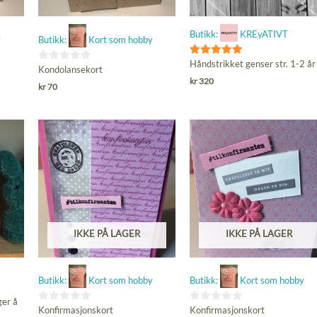
Butikk:
KREyATIVT
y
Butikk:
Kort som hobby
5
Håndstrikket genser str. 1-2 år
0
Kondolansekort
ut av 5
kr
320
ut
kr
70
av
5
IKKE PÅ LAGER
IKKE PÅ LAGER
Butikk:
Kort som hobby
Butikk:
Kort som hobby
ger å
0
0
Konfirmasjonskort
Konfirmasjonskort