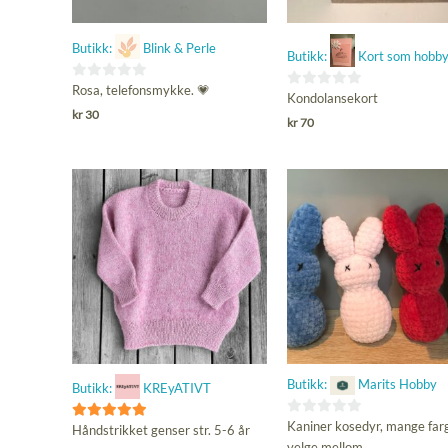
Butikk:
Blink & Perle
Butikk:
Kort som hobb
0
Rosa, telefonsmykke. 💗
0
Kondolansekort
ut
kr
30
ut
kr
70
av
av
5
5
Butikk:
Marits Hobby
Butikk:
KREyATIVT
0
Kaniner kosedyr, mange far
5
Håndstrikket genser str. 5-6 år
ut
velge mellom.