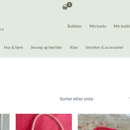
Butikker
Min konto
Min butik
ere
Hus & hjem
Sesong og høytider
Klær
Smykker & accessoirer