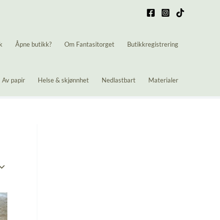
k
Åpne butikk?
Om Fantasitorget
Butikkregistrering
Av papir
Helse & skjønnhet
Nedlastbart
Materialer