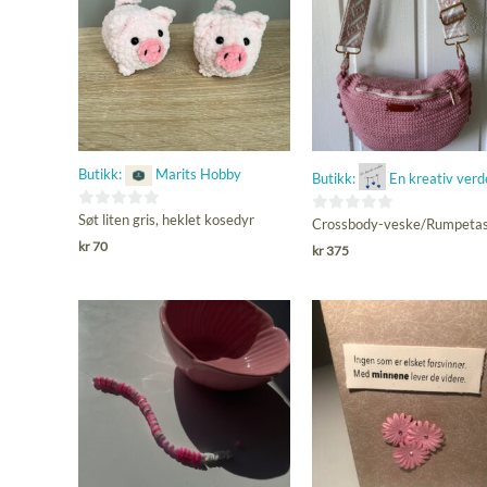
Butikk:
Marits Hobby
Butikk:
En kreativ verd
0
Søt liten gris, heklet kosedyr
0
Crossbody-veske/Rumpeta
ut
ut
kr
70
kr
375
av
av
5
5