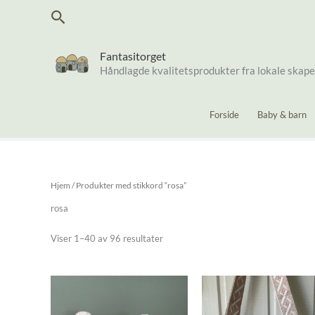
Hopp
Søk
rett
til
innholdet
Fantasitorget
Håndlagde kvalitetsprodukter fra lokale skap
Forside
Baby & barn
Hjem
/ Produkter med stikkord “rosa”
rosa
Sortert
Viser 1–40 av 96 resultater
etter
nyeste