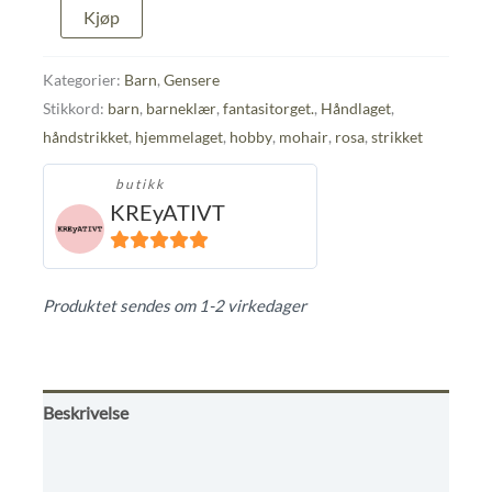
Håndstrikket
Kjøp
genser
str.
1-
Kategorier:
Barn
,
Gensere
2
Stikkord:
barn
,
barneklær
,
fantasitorget.
,
Håndlaget
,
år
håndstrikket
,
hjemmelaget
,
hobby
,
mohair
,
rosa
,
strikket
antall
butikk
KREyATIVT
5
ut av 5
Produktet sendes om 1-2 virkedager
Beskrivelse
Omtaler (0)