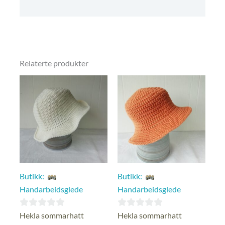
Kjøpsvilkår
Relaterte produkter
Butikk:
Butikk:
Handarbeidsglede
Handarbeidsglede
0
0
Hekla sommarhatt
Hekla sommarhatt