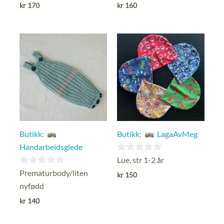
ut
ut
kr
170
kr
160
av
av
5
5
Butikk:
Butikk:
LagaAvMeg
Handarbeidsglede
0
Lue, str 1-2 år
ut
0
Prematurbody/liten
kr
150
av
ut
nyfødd
5
av
kr
140
5