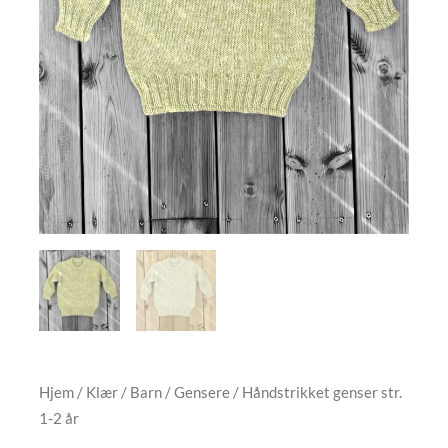
Hjem
/
Klær
/
Barn
/
Gensere
/ Håndstrikket genser str.
1-2 år