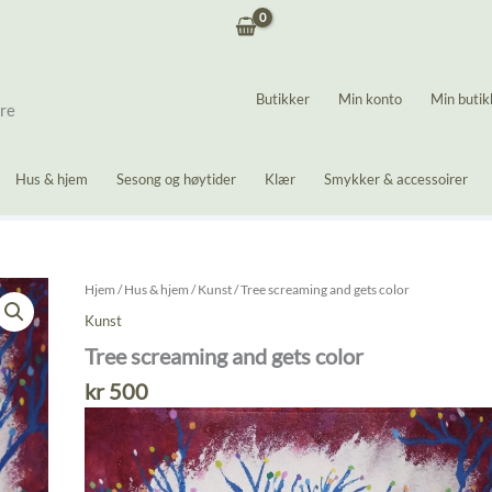
Butikker
Min konto
Min butik
ere
Hus & hjem
Sesong og høytider
Klær
Smykker & accessoirer
Hjem
/
Hus & hjem
/
Kunst
/ Tree screaming and gets color
Kunst
Tree screaming and gets color
kr
500