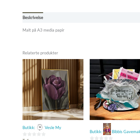
Beskrivelse
Omtaler (0)
Butikkens betingelser
Malt på A3 media papir
Relaterte produkter
Butikk:
Vesle My
Butikk:
Bibbis Gavemak