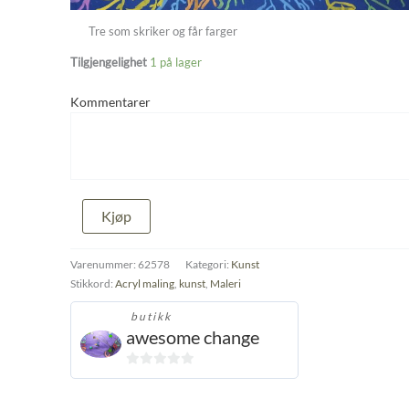
Tre som skriker og får farger
Tilgjengelighet
1 på lager
Kommentarer
Tree
Kjøp
screaming
and
gets
Varenummer:
62578
Kategori:
Kunst
color
Stikkord:
Acryl maling
,
kunst
,
Maleri
antall
butikk
awesome change
0
ut