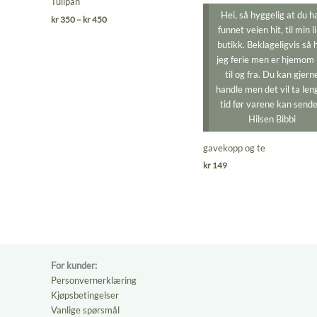
0
Tulipan
0
Hei, så hyggelig at du h
ut
Prisområde:
kr
350
–
kr
450
ut
kr 350
funnet veien hit, til min li
av
av
til
butikk. Beklageligvis så 
5
kr 450
5
jeg ferie men er hjemom l
til og fra. Du kan gjern
handle men det vil ta len
tid før varene kan sende
Hilsen Bibbi
gavekopp og te
kr
149
For kunder:
Personvernerklæring
Kjøpsbetingelser
Vanlige spørsmål