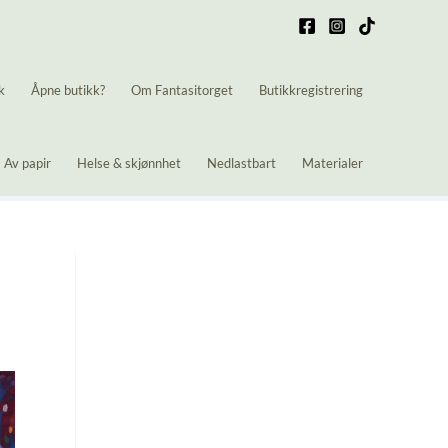
k
Åpne butikk?
Om Fantasitorget
Butikkregistrering
Av papir
Helse & skjønnhet
Nedlastbart
Materialer