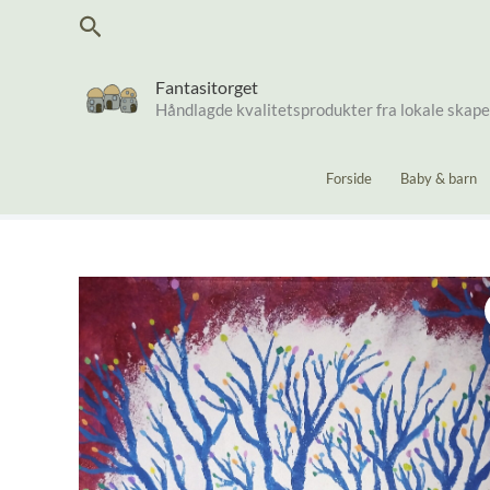
Hopp
Søk
rett
til
innholdet
Fantasitorget
Håndlagde kvalitetsprodukter fra lokale skap
Forside
Baby & barn