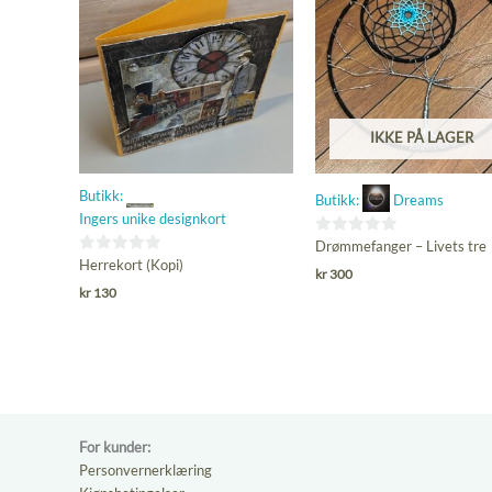
IKKE PÅ LAGER
Butikk:
Butikk:
Dreams
Ingers unike designkort
0
Drømmefanger – Livets tre
0
Herrekort (Kopi)
ut
kr
300
ut
av
kr
130
av
5
5
For kunder:
Personvernerklæring