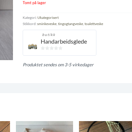
Tomt på lager
Kategori:
Ukategorisert
Stikkord:
sminkeveske
,
tingogtangveske
,
toalettveske
butikk
Handarbeidsglede
0
ut
Produktet sendes om 3-5 virkedager
av
5