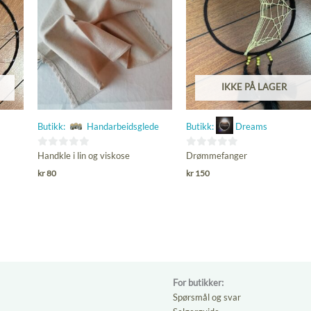
IKKE PÅ LAGER
Butikk:
Handarbeidsglede
Butikk:
Dreams
0
0
Handkle i lin og viskose
Drømmefanger
ut
ut
kr
80
kr
150
av
av
5
5
For butikker:
Spørsmål og svar