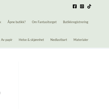
k
Åpne butikk?
Om Fantasitorget
Butikkregistrering
Av papir
Helse & skjønnhet
Nedlastbart
Materialer
t