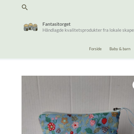
Hopp
Søk
rett
til
innholdet
Fantasitorget
Håndlagde kvalitetsprodukter fra lokale skap
Forside
Baby & barn