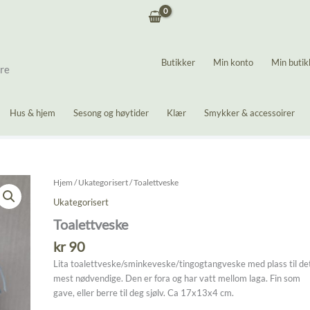
Butikker
Min konto
Min butik
ere
Hus & hjem
Sesong og høytider
Klær
Smykker & accessoirer
Hjem
/
Ukategorisert
/ Toalettveske
Ukategorisert
Toalettveske
kr
90
Lita toalettveske/sminkeveske/tingogtangveske med plass til de
mest nødvendige. Den er fora og har vatt mellom laga. Fin som
gave, eller berre til deg sjølv. Ca 17x13x4 cm.