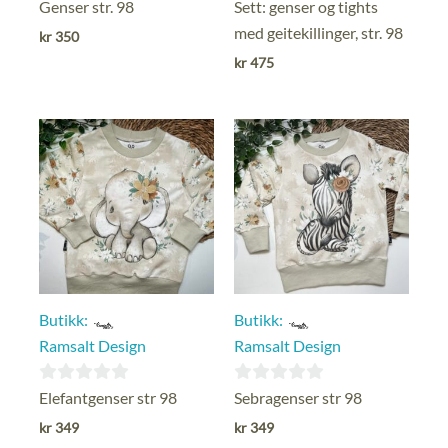
5
5
Genser str. 98
Sett: genser og tights
ut av 5
ut av 5
med geitekillinger, str. 98
kr
350
kr
475
Butikk:
Butikk:
Ramsalt Design
Ramsalt Design
0
0
Elefantgenser str 98
Sebragenser str 98
ut
ut
kr
349
kr
349
av
av