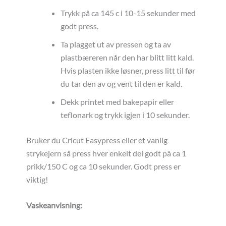
Trykk på ca 145 c i 10-15 sekunder med
godt press.
Ta plagget ut av pressen og ta av
plastbæreren når den har blitt litt kald.
Hvis plasten ikke løsner, press litt til før
du tar den av og vent til den er kald.
Dekk printet med bakepapir eller
teflonark og trykk igjen i 10 sekunder.
Bruker du Cricut Easypress eller et vanlig
strykejern så press hver enkelt del godt på ca 1
prikk/150 C og ca 10 sekunder. Godt press er
viktig!
Vaskeanvisning: