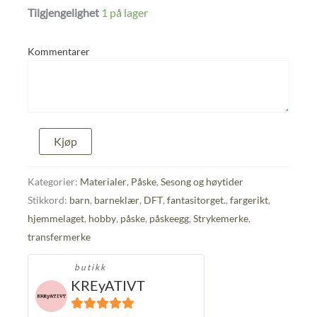
Tilgjengelighet
1 på lager
Kommentarer
Strykemerke
Kjøp
påskeegg
lilla
4
Kategorier:
Materialer
,
Påske
,
Sesong og høytider
x
Stikkord:
barn
,
barneklær
,
DFT
,
fantasitorget.
,
fargerikt
,
5
hjemmelaget
,
hobby
,
påske
,
påskeegg
,
Strykemerke
,
cm
antall
transfermerke
butikk
KREyATIVT