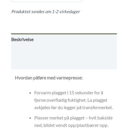
5
ut av 5
Produktet sendes om 1-2 virkedager
Beskrivelse
Omtaler (0)
Kjøpsvilkår
Hvordan påføre med varmepresse:
Forvarm plagget i 15 sekunder for å
fjerne overflødig fuktighet. La plagget
avkjøles før du legger på transfermerket.
Plasser merket på plagget – hvit bakside
ned, bildet vendt opp/plastbærer opp.