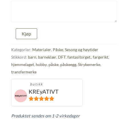
Strykemerke
Kjøp
fargeglade
påskeegg
15
Kategorier:
Materialer
,
Påske
,
Sesong og høytider
x
Stikkord:
barn
,
barneklær
,
DFT
,
fantasitorget.
,
fargerikt
,
12
hjemmelaget
,
hobby
,
påske
,
påskeegg
,
Strykemerke
,
cm
antall
transfermerke
butikk
KREyATIVT
5
ut av 5
Produktet sendes om 1-2 virkedager