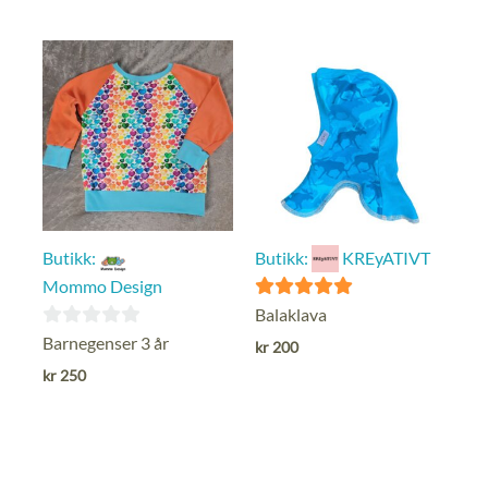
5
Butikk:
Butikk:
KREyATIVT
Mommo Design
5
Balaklava
ut av 5
0
Barnegenser 3 år
kr
200
ut
kr
250
av
5