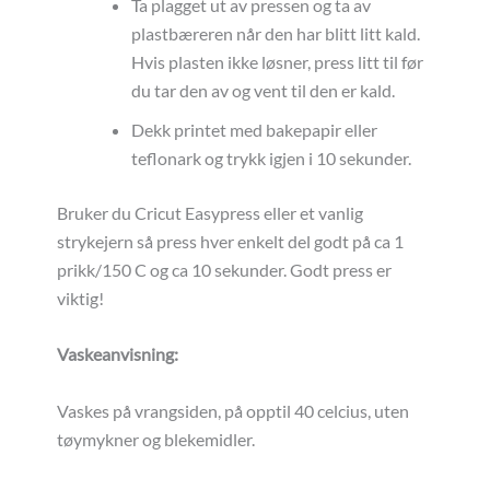
Ta plagget ut av pressen og ta av
plastbæreren når den har blitt litt kald.
Hvis plasten ikke løsner, press litt til før
du tar den av og vent til den er kald.
Dekk printet med bakepapir eller
teflonark og trykk igjen i 10 sekunder.
Bruker du Cricut Easypress eller et vanlig
strykejern så press hver enkelt del godt på ca 1
prikk/150 C og ca 10 sekunder. Godt press er
viktig!
Vaskeanvisning:
Vaskes på vrangsiden, på opptil 40 celcius, uten
tøymykner og blekemidler.