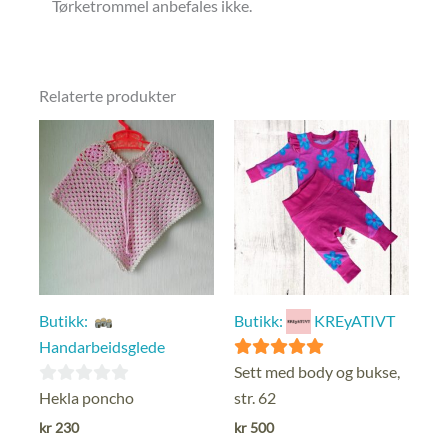
Tørketrommel anbefales ikke.
Relaterte produkter
Butikk:
Butikk:
KREyATIVT
Handarbeidsglede
5
Sett med body og bukse,
ut av 5
0
Hekla poncho
str. 62
ut
kr
230
kr
500
av