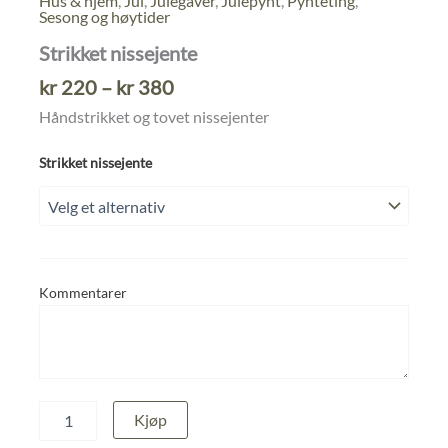
Hus & hjem
,
Jul
,
Julegaver
,
Julepynt
,
Pynteting
,
Sesong og høytider
Strikket nissejente
Prisområde:
kr
220
–
kr
380
kr 220
Håndstrikket og tovet nissejenter
til
kr 380
Strikket nissejente
Kommentarer
Strikket
Kjøp
nissejente