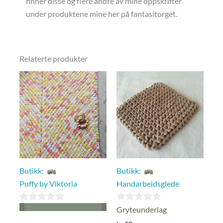
finner disse og flere andre av mine oppskrifter
under produktene mine her på fantasitorget.
Relaterte produkter
Butikk:
Butikk:
Puffy by Viktoria
Handarbeidsglede
0
0
Gryteunderlag
ut
ut