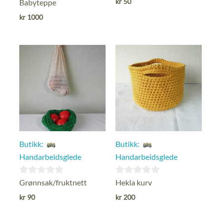
kr
50
Babyteppe
av
av
kr
1000
5
5
Butikk:
Butikk:
Handarbeidsglede
Handarbeidsglede
0
0
Grønnsak/fruktnett
Hekla kurv
ut
ut
kr
90
kr
200
av
av
5
5