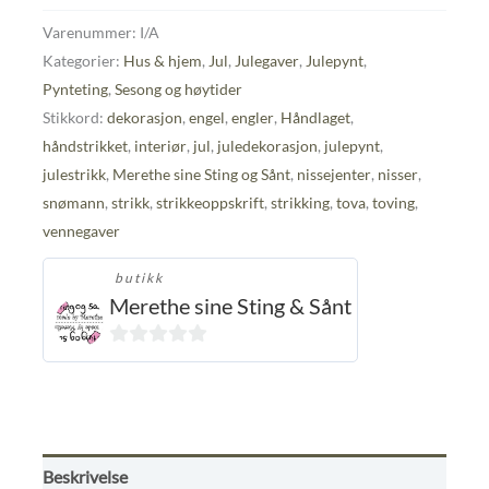
antall
Varenummer:
I/A
Kategorier:
Hus & hjem
,
Jul
,
Julegaver
,
Julepynt
,
Pynteting
,
Sesong og høytider
Stikkord:
dekorasjon
,
engel
,
engler
,
Håndlaget
,
håndstrikket
,
interiør
,
jul
,
juledekorasjon
,
julepynt
,
julestrikk
,
Merethe sine Sting og Sånt
,
nissejenter
,
nisser
,
snømann
,
strikk
,
strikkeoppskrift
,
strikking
,
tova
,
toving
,
vennegaver
butikk
Merethe sine Sting & Sånt
0
ut
av
5
Beskrivelse