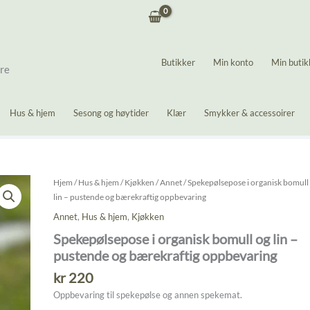
Butikker
Min konto
Min butik
ere
Hus & hjem
Sesong og høytider
Klær
Smykker & accessoirer
Hjem
/
Hus & hjem
/
Kjøkken
/
Annet
/ Spekepølsepose i organisk bomull
lin – pustende og bærekraftig oppbevaring
Annet
,
Hus & hjem
,
Kjøkken
Spekepølsepose i organisk bomull og lin –
pustende og bærekraftig oppbevaring
kr
220
Oppbevaring til spekepølse og annen spekemat.