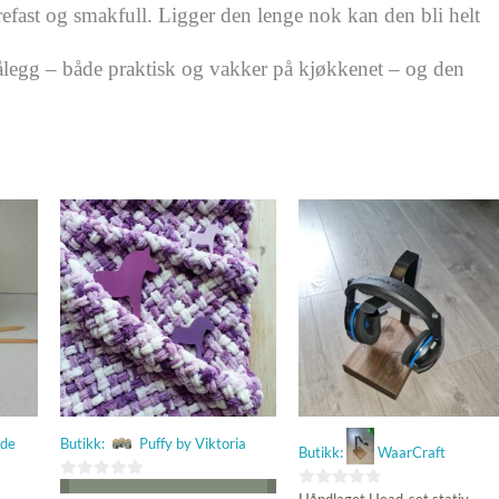
efast og smakfull. Ligger den lenge nok kan den bli helt
 pålegg – både praktisk og vakker på kjøkkenet – og den
ede
Butikk:
Puffy by Viktoria
Butikk:
WaarCraft
0
0