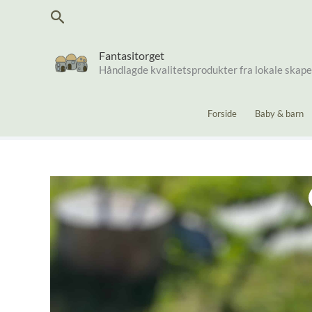
Hopp
Søk
rett
til
innholdet
Fantasitorget
Håndlagde kvalitetsprodukter fra lokale skap
Forside
Baby & barn