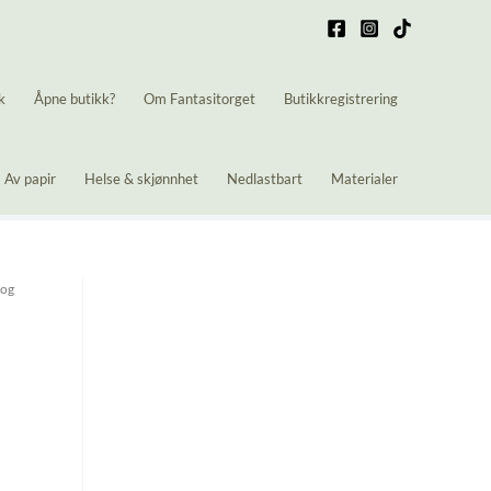
k
Åpne butikk?
Om Fantasitorget
Butikkregistrering
Av papir
Helse & skjønnhet
Nedlastbart
Materialer
 og