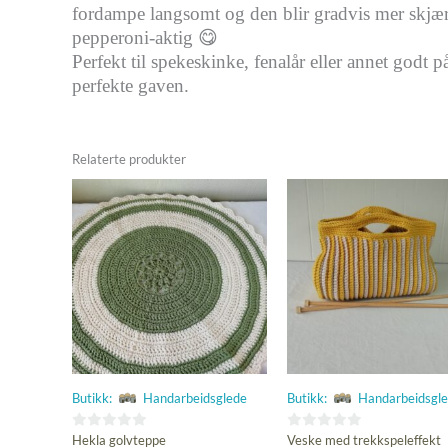
fordampe langsomt og den blir gradvis mer skjær
pepperoni-aktig 😋
Perfekt til spekeskinke, fenalår eller annet godt
perfekte gaven.
Relaterte produkter
Butikk:
Handarbeidsglede
Butikk:
Handarbeidsgl
0
0
Hekla golvteppe
Veske med trekkspeleffekt