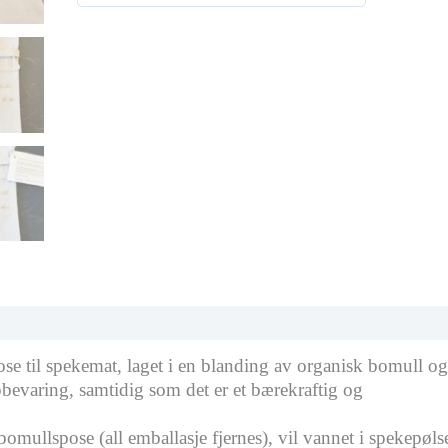
0
antall
ut
av
5
r
se til spekemat, laget i en blanding av organisk bomull og
ppbevaring, samtidig som det er et bærekraftig og
 bomullspose (all emballasje fjernes), vil vannet i spekepøls