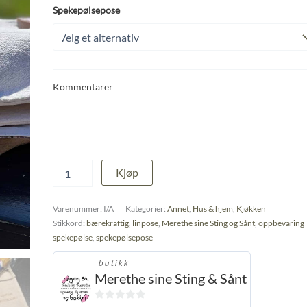
Spekepølsepose
Kommentarer
Spekepølsepose
Kjøp
i
organisk
bomull
Varenummer:
I/A
Kategorier:
Annet
,
Hus & hjem
,
Kjøkken
og
Stikkord:
bærekraftig
,
linpose
,
Merethe sine Sting og Sånt
,
oppbevaring
lin
spekepølse
,
spekepølsepose
–
pustende
butikk
og
Merethe sine Sting & Sånt
bærekraftig
oppbevaring