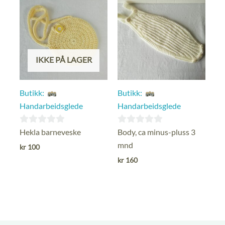
IKKE PÅ LAGER
Butikk:
Butikk:
Handarbeidsglede
Handarbeidsglede
0
0
Hekla barneveske
Body, ca minus-pluss 3
ut
ut
mnd
kr
100
av
av
kr
160
5
5