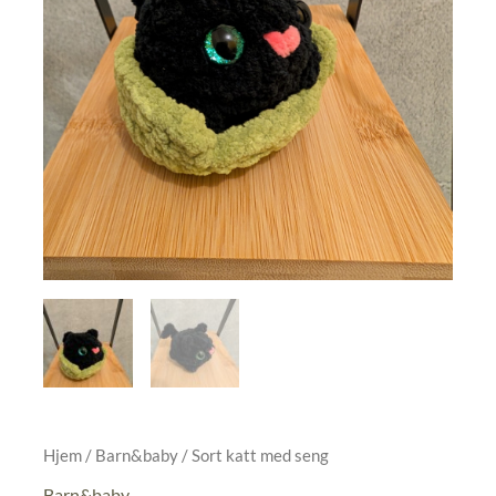
Hjem
/
Barn&baby
/ Sort katt med seng
Barn&baby