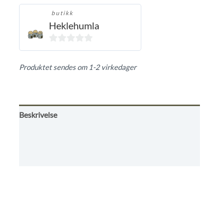
butikk
Heklehumla
0
ut
Produktet sendes om 1-2 virkedager
av
5
Beskrivelse
Omtaler (0)
Butikkens betingelser