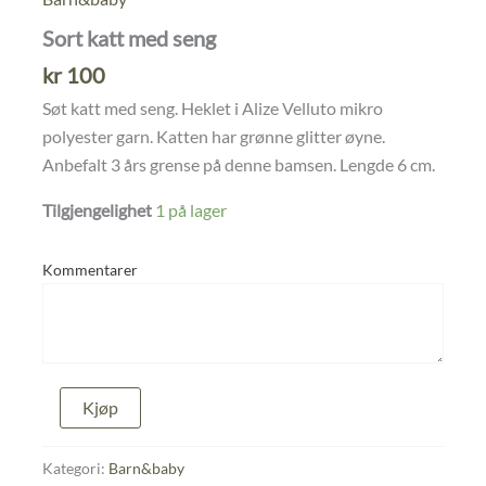
Sort katt med seng
kr
100
Søt katt med seng. Heklet i Alize Velluto mikro
polyester garn. Katten har grønne glitter øyne.
Anbefalt 3 års grense på denne bamsen. Lengde 6 cm.
Tilgjengelighet
1 på lager
Kommentarer
Sort
Kjøp
katt
med
seng
Kategori:
Barn&baby
antall