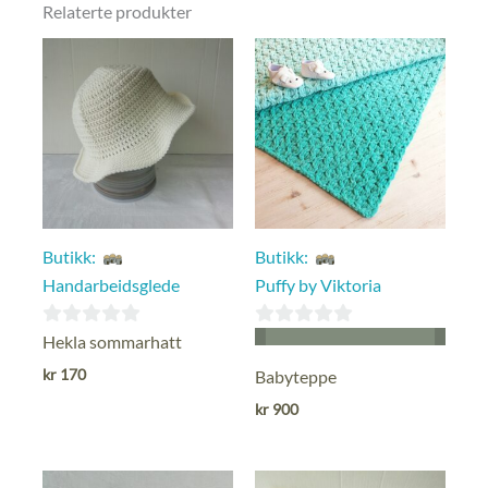
Relaterte produkter
Butikk:
Butikk:
Handarbeidsglede
Puffy by Viktoria
0
0
Hekla sommarhatt
ut
ut
kr
170
Babyteppe
av
av
kr
900
5
5