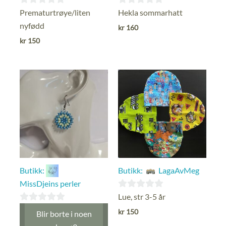
0
0
Prematurtrøye/liten
Hekla sommarhatt
ut
ut
nyfødd
kr
160
av
av
kr
150
5
5
Butikk:
Butikk:
LagaAvMeg
MissDjeins perler
0
Lue, str 3-5 år
ut
0
kr
150
Blir borte i noen
av
ut