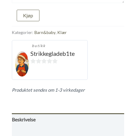
Solhatt
Kjøp
med
blondekant
antall
Kategorier:
Barn&baby
,
Klær
butikk
Strikkegladeb1te
0
ut
av
Produktet sendes om 1-3 virkedager
5
Beskrivelse
Omtaler (0)