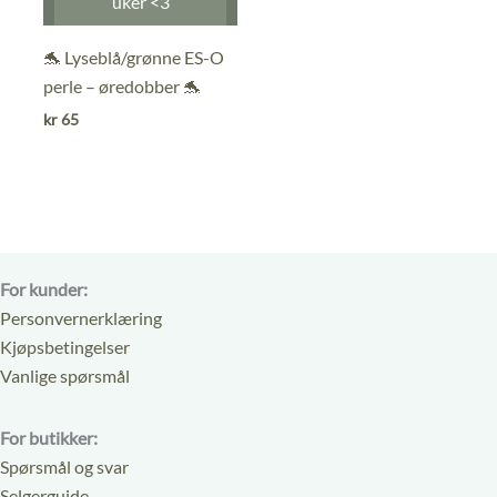
uker <3
5
av
5
🐬 Lyseblå/grønne ES-O
perle – øredobber 🐬
kr
65
For kunder:
Personvernerklæring
Kjøpsbetingelser
Vanlige spørsmål
For butikker:
Spørsmål og svar
Selgerguide