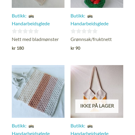
Butikk:
Butikk:
Handarbeidsglede
Handarbeidsglede
0
0
Nett med bladmønster
Grønnsak/fruktnett
ut
ut
kr
180
kr
90
av
av
5
5
IKKE PÅ LAGER
Butikk:
Butikk:
Handarbeidsglede
Handarbeidsglede