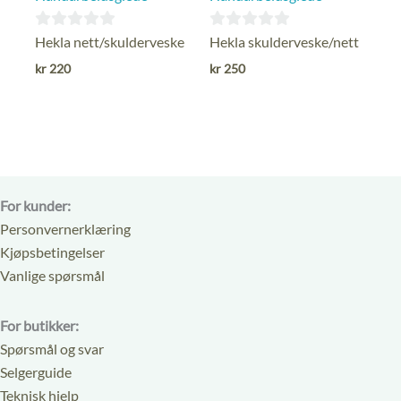
0
0
Hekla nett/skulderveske
Hekla skulderveske/nett
ut
ut
kr
220
kr
250
av
av
5
5
For kunder:
Personvernerklæring
Kjøpsbetingelser
Vanlige spørsmål
For butikker:
Spørsmål og svar
Selgerguide
Teknisk hjelp