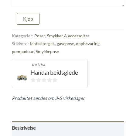
Smykkepose/pompadour
Kjøp
antall
Kategorier:
Poser
,
Smykker & accessoirer
Stikkord:
fantasitorget.
,
gavepose
,
oppbevaring
,
pompadour
,
Smykkepose
butikk
Handarbeidsglede
0
ut
Produktet sendes om 3-5 virkedager
av
5
Beskrivelse