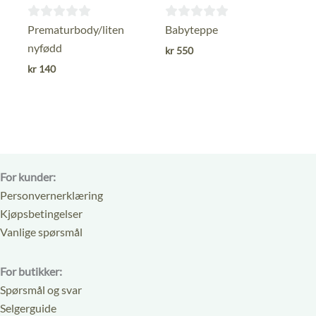
0
0
Prematurbody/liten
Babyteppe
ut
ut
nyfødd
kr
550
av
av
kr
140
5
5
For kunder:
Personvernerklæring
Kjøpsbetingelser
Vanlige spørsmål
For butikker:
Spørsmål og svar
Selgerguide