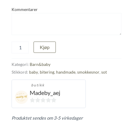
Kommentarer
Smokkesnor
Kjøp
og
bitering
antall
Kategori:
Barn&baby
Stikkord:
baby
,
bitering
,
handmade
,
smokkesnor
,
sot
butikk
Madeby_aej
0
ut
Produktet sendes om 3-5 virkedager
av
5