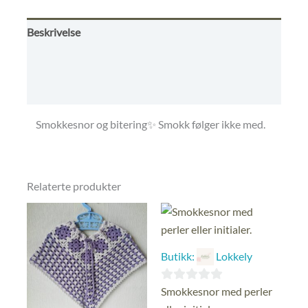
Beskrivelse
Omtaler (0)
Butikkens betingelser
Smokkesnor og bitering✨ Smokk følger ikke med.
Relaterte produkter
Butikk:
Lokkely
0
Smokkesnor med perler
ut