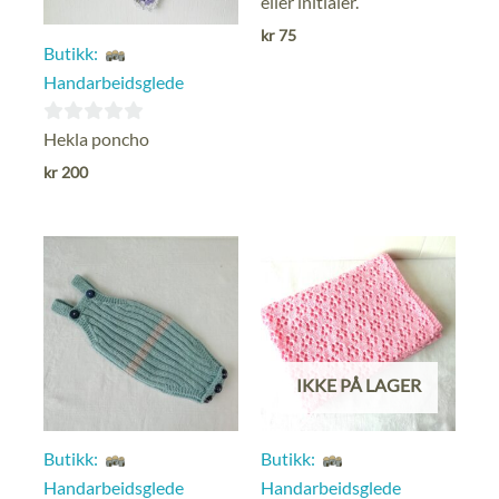
eller initialer.
av
kr
75
Butikk:
5
Handarbeidsglede
0
Hekla poncho
ut
kr
200
av
5
IKKE PÅ LAGER
Butikk:
Butikk:
Handarbeidsglede
Handarbeidsglede