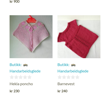
kr
900
5
5
Butikk:
Butikk:
Handarbeidsglede
Handarbeidsglede
0
0
Hekla poncho
Barnevest
ut
ut
kr
230
kr
240
av
av
5
5