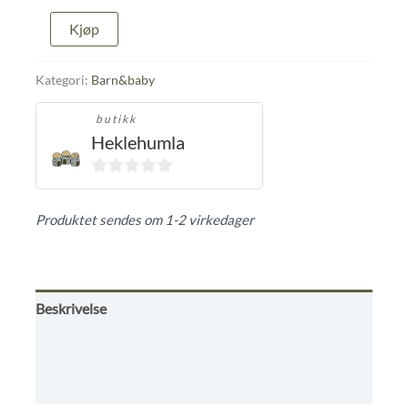
Skilpadde
Kjøp
lyselilla
antall
Kategori:
Barn&baby
butikk
Heklehumla
0
ut
Produktet sendes om 1-2 virkedager
av
5
Beskrivelse
Omtaler (0)
Butikkens betingelser