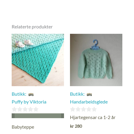
Relaterte produkter
Butikk:
Butikk:
Puffy by Viktoria
Handarbeidsglede
0
0
Hjartegensar ca 1-2 år
ut
ut
kr
280
Babyteppe
av
av