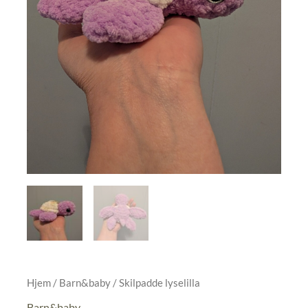
Hjem
/
Barn&baby
/ Skilpadde lyselilla
Barn&baby